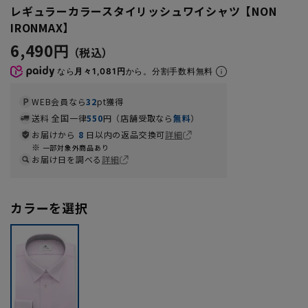
レギュラーカラースタイリッシュワイシャツ【NON
IRONMAX】
6,490円
なら
月々1,081円
から。分割手数料無料
WEB会員なら
32
pt獲得
送料 全国一律
550
円（店舗受取なら
無料
）
お届けから
8
日以内の返品交換可
詳細
一部対象外商品あり
お届け日を調べる
詳細
カラーを選択