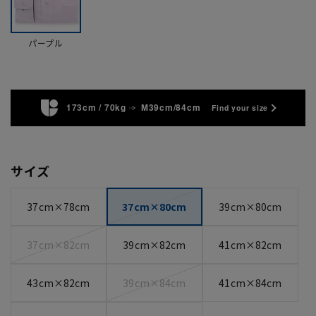
パープル
173cm / 70kg
M39cm/84cm
Find your size
サイズ
37cm×78cm
37cm×80cm
39cm×80cm
37cm×82cm
39cm×82cm
41cm×82cm
43cm×82cm
39cm×84cm
41cm×84cm