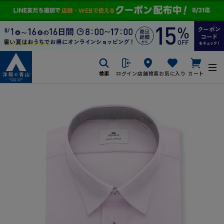
検索
ログイン
店舗検索
お気に入り
カート