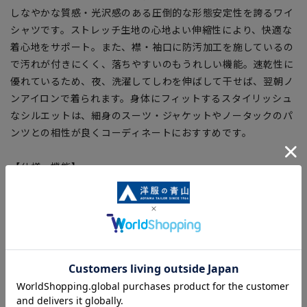
しなやかな質感・光沢感のある圧倒的な形態安定性を誇るワイ
シャツです。ストレッチ生地の心地よい伸縮性により、快適な
着心地をサポート。また、襟・袖口に防汚加工を施しているの
で汚れが付きにくく、落ちやすいのもうれしい機能。速乾性に
優れているため、夜、洗濯してしわを伸ばして干せば、翌朝ノ
ンアイロンで着られます。身体にフィットするスタイリッシュ
なシルエットは、細身のスーツ・ジャケットやノータックのパ
ンツとの相性が良くコーディネートにおすすめです。
【仕様・機能】
■NON IRONMAX
日清紡『APOLLOCOT®』を使用した最高ランクの形態安定性
を誇り、綿100%でありながらシワや生地の収縮を防ぎます。
■ストレッチ
綿の柔らかな風合いにストレッチ性をプラス、快適なシャツに
進化。
■制菌加工
銀イオンの力で細菌の増殖を抑え、生乾き時のニオイを抑制。