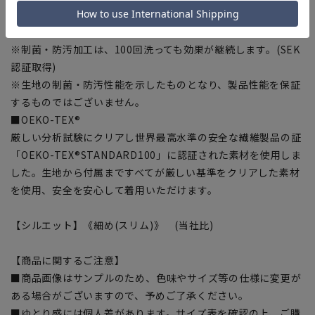
■防汚加工(襟・カフス)
皮脂などの油汚れなどを落としやすくします。
※制菌・防汚加工は、100回洗っても効果が継続します。(SEK
認証取得)
※生地の制菌・防汚性能を示したものとなり、製品性能を保証
するものではございません。
■OEKO-TEX®
厳しい分析試験にクリアし世界最高水準の安全な繊維製品の証
「OEKO-TEX®STANDARD100」に認証された素材を使用しま
した。生地から付属まですべてが厳しい基準をクリアした素材
を使用、安全を安心して着用いただけます。
【シルエット】《細め(スリム)》 (当社比)
【商品に関するご注意】
■商品画像はサンプルのため、色味やサイズ等の仕様に変更が
ある場合がございますので、予めご了承ください。
■ゆとり感には個人差があります。サイズ表を確認の上、ご購