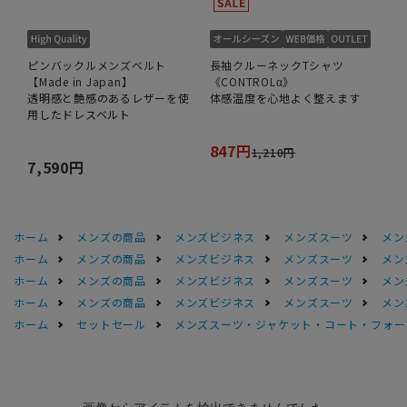
ピンバックルメンズベルト
長袖クルーネックTシャツ
【Made in Japan】
《CONTROLα》
透明感と艶感のあるレザーを使
体感温度を心地よく整えます
用したドレスベルト
847円
1,210円
7,590円
ホーム
メンズの商品
メンズビジネス
メンズスーツ
メン
ホーム
メンズの商品
メンズビジネス
メンズスーツ
メン
ホーム
メンズの商品
メンズビジネス
メンズスーツ
メン
ホーム
メンズの商品
メンズビジネス
メンズスーツ
メン
ホーム
セットセール
メンズスーツ・ジャケット・コート・フォーマル