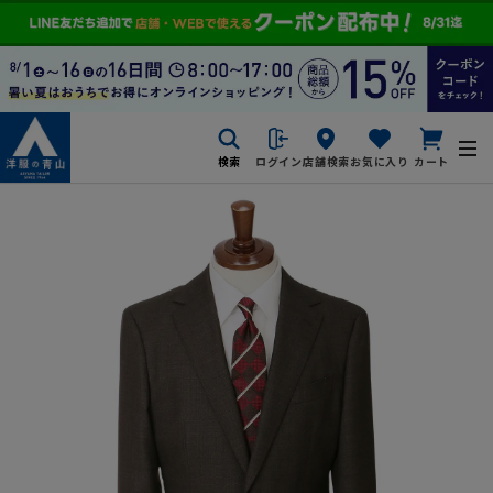
検索
ログイン
店舗検索
お気に入り
カート