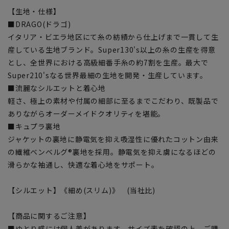
【生地・仕様】
■DRAGO(ドラゴ)
イタリア・ビエラ地区にて糸の紡績から仕上げまで一貫して生
産している生地ブランド。Super130's以上の糸の生産を得意
とし、全世界における高級細番手糸の約7割を生産。最大で
Super210'sなる世界最細の生地を開発・生産しています。
■流麗なシルエットと着心地
軽さ、極上の素材や付属の細部に至るまでこだわり、既製品で
ありながらオーダーメイドクオリティを堪能。
■キュプラ裏地
ジャケットの裏地に静電気を抑え吸湿性に優れたコットン由来
の繊維ベンベルグ®裏地を採用。静電気を抑え虜になるほどの
滑らかな袖通し、快適な着心地をサポート。
【シルエット】《細め(スリム)》 (当社比)
【商品に関するご注意】
■ゆとり感には個人差があります。サイズ表を確認の上、ご購