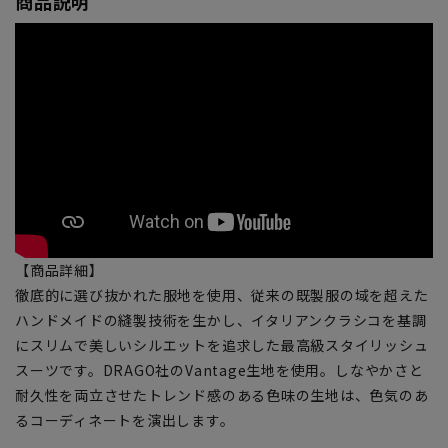
商品説明
【商品詳細】
徹底的に選び抜かれた服地を使用、従来の既製服の域を超えた
ハンドメイドの縫製技術を生かし、イタリアンクラシコを基調
にスリムで美しいシルエットを追求した最高級スタイリッシュ
スーツです。DRAGO社のVantage生地を使用。しなやかさと
耐久性を両立させたトレンド感のある色味の生地は、色気のあ
るコーディネートを演出します。