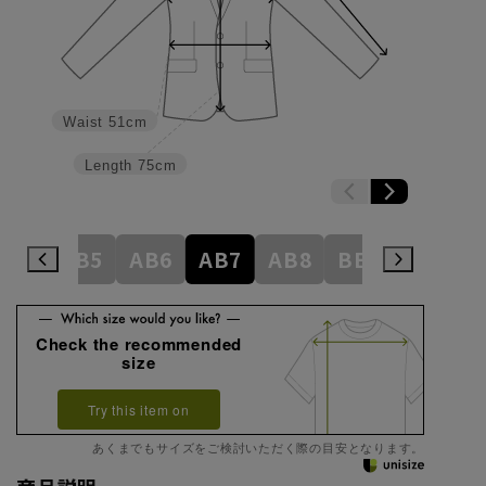
Waist
51cm
Length
75cm
AB4
AB5
AB6
AB7
AB8
BE3
BE4
Check the recommended
size
Try this item on
あくまでもサイズをご検討いただく際の目安となります。