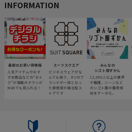
INFORMATION
最新のお買い得情報
スーツスクエア
みんなの
シゴト服ずかん
人気アイテムやおす
ビジネスウェアがな
すめ商品などの“おト
んでも揃う、4つのブ
12,000人以上の業界
ク“が満載のチラシが
ランドが一体となっ
や職種、シーンなど
Webでも見られる！
た新感覚の複合型ス
のシゴト服の着用傾
トアです
向をデータ化。