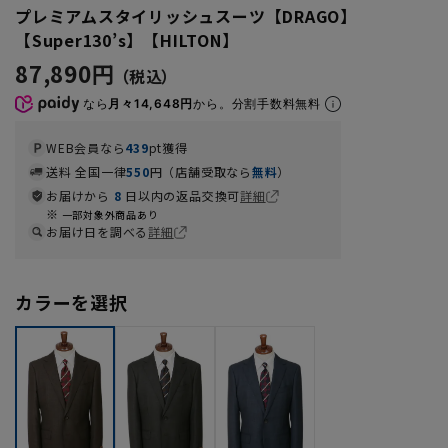
プレミアムスタイリッシュスーツ【DRAGO】
【Super130’s】【HILTON】
87,890円
なら
月々14,648円
から。分割手数料無料
WEB会員なら
439
pt獲得
送料 全国一律
550
円（店舗受取なら
無料
）
お届けから
8
日以内の返品交換可
詳細
一部対象外商品あり
お届け日を調べる
詳細
カラーを選択