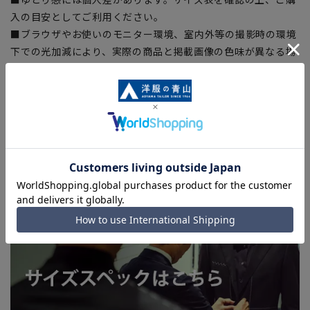
入の目安としてご利用ください。
■ブラウザやお使いのモニター環境、室内外等の撮影時の環境
下での光加減により、実際の商品と掲載画像の色味が異なる場
合がございます。
■生地や仕様・デザインにより、着用感や実際のサイズ表に若
干の誤差が生じる場合がございます。予めご了承ください。
■店舗や各モールサイトと商品在庫を共有しております関係
上、ご注文いただいたタイミングにより欠品が発生し、ご注文
を完了できない場合がございます。予めご了承ください。(お
急ぎ発送のご注文につきましても、ご注文のタイミングによっ
てはお急ぎ発送サービスを選択できない場合がございます。