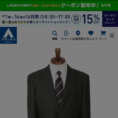
検索
ログイン
店舗検索
お気に入り
カート