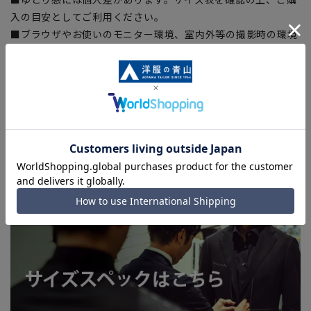
入の目安としてご利用ください。
■ブラウザやお使いのモニター環境、室内外等の撮影時の環境
下での光加減により、実際の商品と掲載画像の色味が異なる場
合がございます。
■生地や仕様・デザインにより、着用感や実際のサイズ表に若
干の誤差が生じる場合がございます。予めご了承ください。
■店舗や各モールサイトと商品在庫を共有しております関係
上、ご注文いただいたタイミングにより欠品が発生し、ご注文
を完了できない場合がございます。予めご了承ください。(お
急ぎ発送のご注文につきましても、ご注文のタイミングによっ
てはお急ぎ発送サービスを選択できない場合がございます。