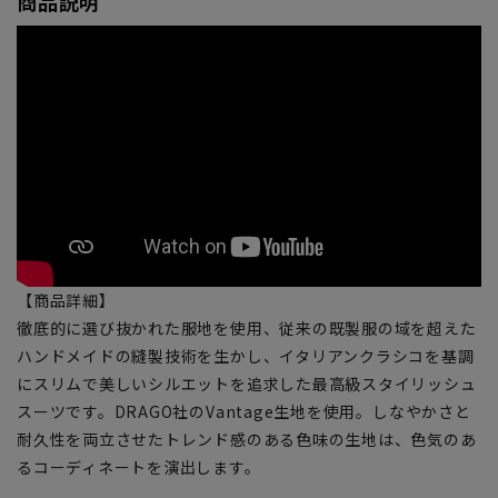
商品説明
【商品詳細】
徹底的に選び抜かれた服地を使用、従来の既製服の域を超えた
ハンドメイドの縫製技術を生かし、イタリアンクラシコを基調
にスリムで美しいシルエットを追求した最高級スタイリッシュ
スーツです。DRAGO社のVantage生地を使用。しなやかさと
耐久性を両立させたトレンド感のある色味の生地は、色気のあ
るコーディネートを演出します。