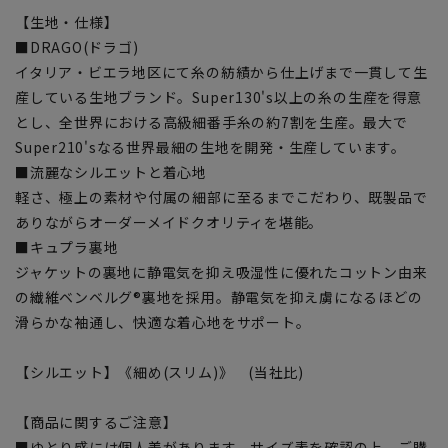
【生地・仕様】
■DRAGO(ドラゴ)
イタリア・ビエラ地区にて糸の紡績から仕上げまで一貫して生
産している生地ブランド。Super130's以上の糸の生産を得意
とし、全世界における高級細番手糸の約7割を生産。最大で
Super210'sなる世界最細の生地を開発・生産しています。
■流麗なシルエットと着心地
軽さ、極上の素材や付属の細部に至るまでこだわり、既製品で
ありながらオーダーメイドクオリティを堪能。
■キュプラ裏地
ジャケットの裏地に静電気を抑え吸湿性に優れたコットン由来
の繊維ベンベルグ®裏地を採用。静電気を抑え虜になるほどの
滑らかな袖通し、快適な着心地をサポート。
【シルエット】《細め(スリム)》 (当社比)
【商品に関するご注意】
■ゆとり感には個人差があります。サイズ表を確認の上、ご購