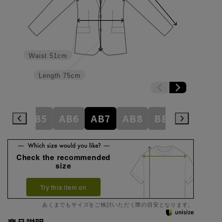
Waist
51cm
Length
75cm
AB4
AB5
AB6
AB7
AB8
BE3
BE4
Check the recommended
size
Try this item on
あくまでもサイズをご検討いただく際の目安となります。