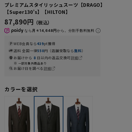
プレミアムスタイリッシュスーツ【DRAGO】
【Super130’s】【HILTON】
87,890円
なら
月々14,648円
から。分割手数料無料
WEB会員なら
439
pt獲得
送料 全国一律
550
円（店舗受取なら
無料
）
お届けから
8
日以内の返品交換可
詳細
一部対象外商品あり
お届け日を調べる
詳細
カラーを選択