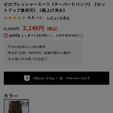
ゼロプレッシャースーツ《テーパードパンツ》《セッ
トアップ着用可》《裾上げ済み》
4.6
（12）
レビューを見る
3,245円
6,490円
なら
月々1,081円
から。分割手数料無料
WEB会員なら
16
pt獲得
送料 全国一律
550
円（店舗受取なら
無料
）
お届け日を調べる
詳細
158cm / 51kg
M
Find your size
カラー