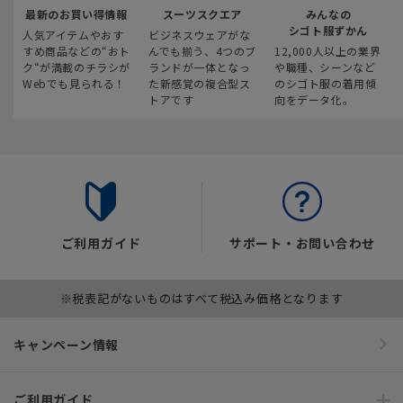
最新のお買い得情報
スーツスクエア
みんなの
シゴト服ずかん
人気アイテムやおす
ビジネスウェアがな
すめ商品などの“おト
んでも揃う、4つのブ
12,000人以上の業界
ク“が満載のチラシが
ランドが一体となっ
や職種、シーンなど
Webでも見られる！
た新感覚の複合型ス
のシゴト服の着用傾
トアです
向をデータ化。
ご利用ガイド
サポート・お問い合わせ
※税表記がないものはすべて税込み価格となります
キャンペーン情報
ご利用ガイド