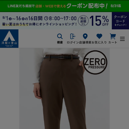
検索
ログイン
店舗検索
お気に入り
カート