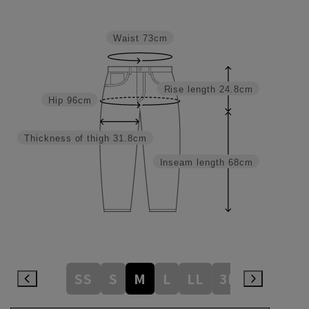
Waist
73cm
Rise length
24.8cm
Hip
96cm
Thickness of thigh
31.8cm
Inseam length
68cm
SS
S
M
L
LL
3L