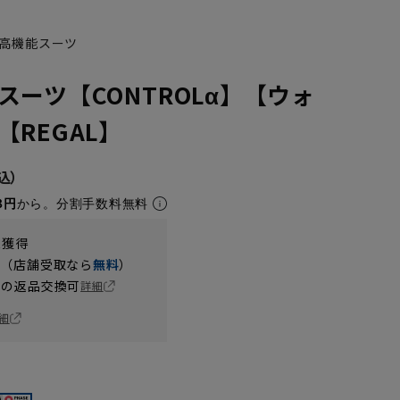
高機能スーツ
スーツ【CONTROLα】【ウォ
REGAL】
8円
から。分割手数料無料
t獲得
円（店舗受取なら
無料
）
の返品交換可
詳細
細