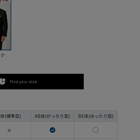
ック
Find your size
A体(標準型)
AB体(がっちり型)
BE体(ゆったり型)
✕