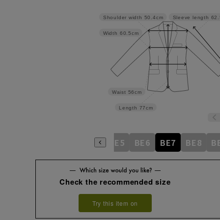
Shoulder width
50.4cm
Sleeve length
62
Width
60.5cm
Waist
56cm
Length
77cm
BE1
BE2
BE3
BE4
BE5
BE6
BE7
BE8
B
Check the recommended size
Try this item on