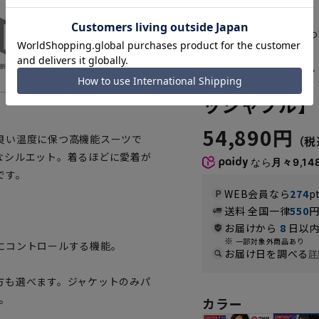
ちょうど良い温度に保つ
A24R4524-93
スタンダード
ッシャブル】【
54,890円
良い温度に保つ高機能スーツで
なシルエット。着るほどに愛着が
なら
月々9,14
です。
WEB会員なら
274
p
送料 全国一律
550
お届けから
8
日以内
一部対象外商品あり
にコントロールする機能。
お届け日を調べる
詳
方も選べます。ジャケットのみパ
。
カラー