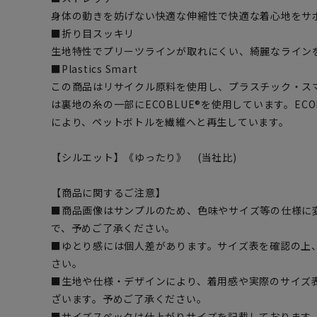
身体の動きを妨げない快適な伸縮性で快適な着心地をサ
■折り目スッキリ
生地特性でプリーツラインが取れにくい、綺麗なライン
■Plastics Smart
この商品はリサイクル原料を使用し、プラスチック・ス
は裏地の糸の一部にECOBLUE®を使用しています。EC
により、ペットボトルを繊維へと再生しています。
【シルエット】《ゆったり》 (当社比)
【商品に関するご注意】
■商品画像はサンプルのため、色味やサイズ等の仕様に
で、予めご了承ください。
■ゆとり感には個人差があります。サイズ表を確認の上
さい。
■生地や仕様・デザインにより、着用感や実際のサイズ
ざいます。予めご了承ください。
■サイズスペックは仕上がりサイズを記載しております