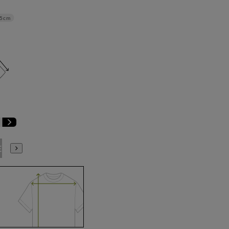
.5cm
E9
BE10
E3
E4
E5
E6
E7
E8
E9
E10
K