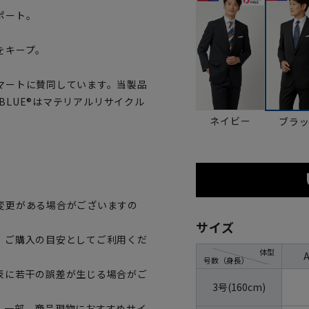
ポート。
をキープ。
マートに賛同しています。当製品
OBLUE®はマテリアルリサイクル
ネイビー
ブラ
変更がある場合がございますの
サイズ
、ご購入の目安としてご利用くだ
体型
号数（身長）
表に若干の誤差が生じる場合がご
3号(160cm)
。一部、商品現物におすすめサイ