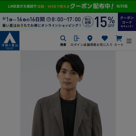
検索
ログイン
店舗検索
お気に入り
カート