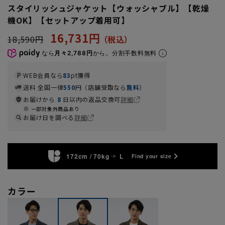
スタイリッシュジャケット【ウォッシャブル】【乾燥
機OK】【セットアップ着用可】
16,731円
18,590円
なら
月々2,788円
から。分割手数料無料
WEB会員なら
83
pt獲得
送料 全国一律
550
円（店舗受取なら
無料
）
お届けから
8
日以内の返品交換可
詳細
一部対象外商品あり
お届け日を調べる
詳細
172cm / 70kg
L
Find your size
カラー