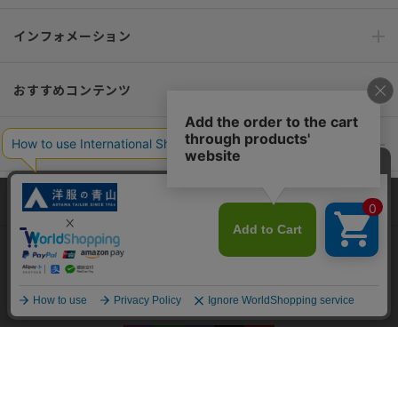
インフォメーション
おすすめコンテンツ
ポリシー・企業情報
オーダースーツなら SHITATE
当サイトでは、快適な閲覧体験とコンテンツ改善のためにCookieを使用
しています。閲覧を続けることで、Cookieの使用に同意したものとみな
します。詳細については
プライバシーポリシー
をご確認ください。
OFFICIAL SNS
同意して閉じる