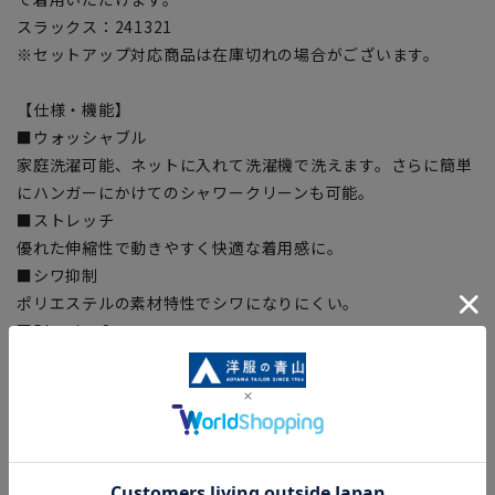
スラックス：241321
※セットアップ対応商品は在庫切れの場合がございます。
【仕様・機能】
■ウォッシャブル
家庭洗濯可能、ネットに入れて洗濯機で洗えます。さらに簡単
にハンガーにかけてのシャワークリーンも可能。
■ストレッチ
優れた伸縮性で動きやすく快適な着用感に。
■シワ抑制
ポリエステルの素材特性でシワになりにくい。
■Plastics Smart
この商品はリサイクル原料を使用し、プラスチック・スマート
に賛同しています。本製品の表素材には再生ポリエステル30%
を使用した生地を使用しています。
【サイズスペック】