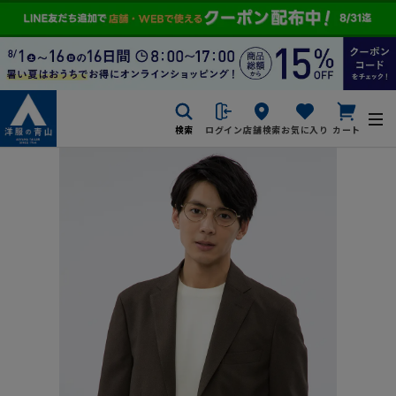
検索
ログイン
店舗検索
お気に入り
カート