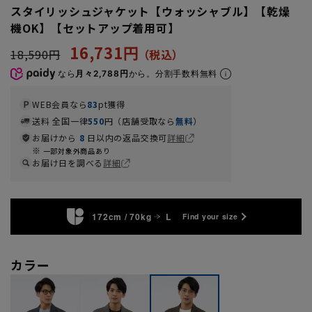
スタイリッシュジャケット【ウォッシャブル】【乾燥
機OK】【セットアップ着用可】
16,731円
18,590円
なら
月々2,788円
から。分割手数料無料
WEB会員なら
83
pt獲得
送料 全国一律
550
円（店舗受取なら
無料
）
お届けから
8
日以内の返品交換可
詳細
一部対象外商品あり
お届け日を調べる
詳細
172cm / 70kg
L
Find your size
カラー