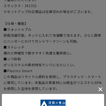
スラックス：241321
※セットアップ対応商品は在庫切れの場合がございます。
【仕様・機能】
■ウォッシャブル
家庭洗濯可能、ネットに入れて洗濯機で洗えます。さらに簡単
にハンガーにかけてのシャワークリーンも可能。
■ストレッチ
優れた伸縮性で動きやすく快適な着用感に。
■シワ抑制
ポリエステルの素材特性でシワになりにくい。
■Plastics Smart
この商品はリサイクル原料を使用し、プラスチック・スマート
に賛同しています。本製品の表素材には再生ポリエステル30%
を使用した生地を使用しています。
【サイズスペック】