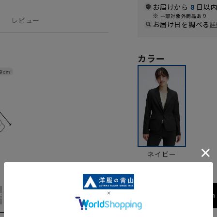
お届けから
8
日以内
一部対象外商品あり
レビュー
お届け日を調べる
詳
カラー
9cm
ネイビー
15号
17号
158cm 