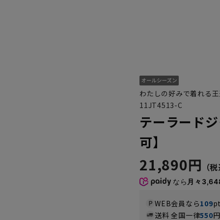
わたしの好みで着れる王
11JT4513-C
テーラードジ
可】
21,890円
なら
月々3,64
WEB会員なら
109
p
送料 全国一律
550