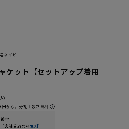
道ネイビー
ャケット【セットアップ着用
8円
から。分割手数料無料
t獲得
円（店舗受取なら
無料
）