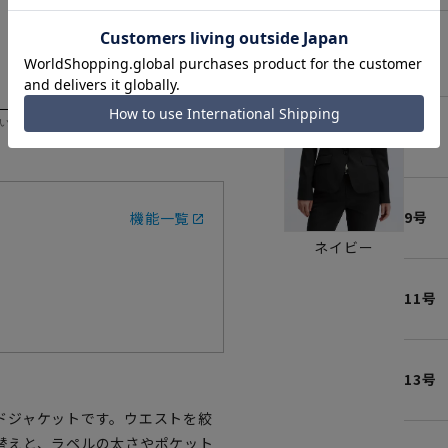
5号
いただく際の目安となります。
7号
9号
機能一覧
ネイビー
11号
13号
ドジャケットです。ウエストを絞
替えと、ラペルの太さやポケット