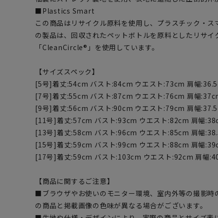
■Plastics Smart
この商品はリサイクル原料を使用し、プラスチック・ス
の製品は、回収されたペットボトルを原料としたリサイ
「CleanCircle®」を使用しています。
【サイズスペック】
[5号]着丈:54cm バスト:84cm ウエスト:73cm 肩幅:36.5
[7号]着丈:55cm バスト:87cm ウエスト:76cm 肩幅:37c
[9号]着丈:56cm バスト:90cm ウエスト:79cm 肩幅:37.5
[11号]着丈:57cm バスト:93cm ウエスト:82cm 肩幅:38
[13号]着丈:58cm バスト:96cm ウエスト:85cm 肩幅:38.
[15号]着丈:59cm バスト:99cm ウエスト:88cm 肩幅:39
[17号]着丈:59cm バスト:103cm ウエスト:92cm 肩幅:4
【商品に関するご注意】
■ブラウザやお使いのモニター環境、室内外等の撮影時
の商品と掲載画像の色味が異なる場合がございます。
■生地や仕様・デザインにより、実際の商品とサイズ表