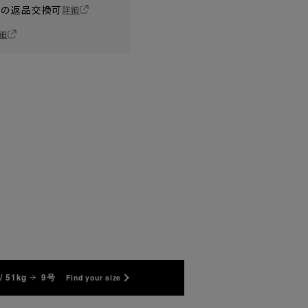
の返品交換可
詳細
細
/ 51kg
9号
Find your size