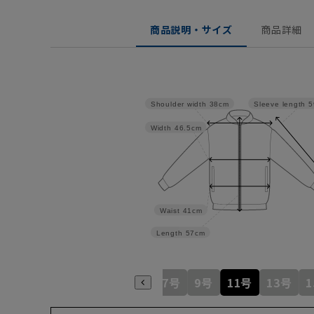
商品説明・サイズ
商品詳細
Sleeve length
5
Shoulder width
38cm
Width
46.5cm
Waist
41cm
Length
57cm
5号
7号
9号
11号
13号