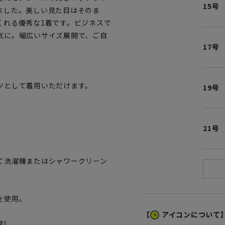
15号
ました。美しい見た目はそのま
くれる優秀な1着です。ビジネスで
気に。幅広いサイズ展開で、ご自
17号
ツとして着用いただけます。
19号
。
21号
て洗濯機またはシャワークリーン
を使用。
【
アイコンについて
!