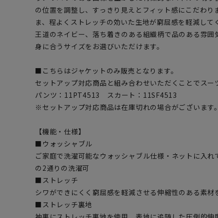
の位置を調整し、すっきり見えとフィット感にこだわり
ま、程よくストレッチの効いた生地が窮屈感を軽減して
王道のネイビー、落ち着きのある組織柄で品のある雰囲
身に合うサイズをお選びいただけます。
■こちらはジャケットのみ販売となります。
セットアップ対応商品と組み合わせいただくことでスー
パンツ：11PT4513 スカート：11SF4513
※セットアップ対応商品は在庫切れの場合がございます
【機能・仕様】
■ウォッシャブル
ご家庭で洗濯可能なウォッシャブル仕様・ネットに入れ
の2通りの洗濯可
■ストレッチ
シワができにくく窮屈感を軽減させる伸縮性のある素材
■ストレッチ裏地
袖裏にストレッチ裏地を使用、表地に追随した圧倒的伸度