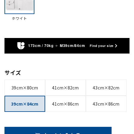
ホワイト
173cm / 70kg
M39cm/84cm
Find your size
サイズ
39cm×80cm
41cm×82cm
43cm×82cm
39cm×84cm
41cm×86cm
43cm×86cm