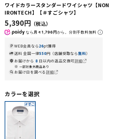
ワイドカラースタンダードワイシャツ【NON
IRONTECH】【＃すごシャツ】
5,390円
なら
月々1,796円
から。分割手数料無料
WEB会員なら
26
pt獲得
送料 全国一律
550
円（店舗受取なら
無料
）
お届けから
8
日以内の返品交換可
詳細
一部対象外商品あり
お届け日を調べる
詳細
カラーを選択