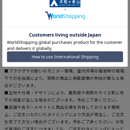
[15号]ネック:39cm バスト:104cm ウエスト:95cm 着丈:70cm
肩幅:39cm 裄丈:80cm
[17号]ネック:40cm バスト:107cm ウエスト:98cm 着丈:71cm
肩幅:41cm 裄丈:81cm
【商品に関するご注意】
■商品画像はサンプルのため、色味やサイズ等の仕様に変更が
ある場合がございますので、予めご了承ください。
■サイズスペックは仕上がりサイズを記載しております。
■ブラウザやお使いのモニター環境、室内外等の撮影時の環境
下での光加減により、実際の商品と掲載画像の色味が異なる場
合がございます。
■生地や仕様・デザインにより、着用感や実際のサイズ表に若
干の誤差が生じる場合がございます。予めご了承ください。
■店舗や各モールサイトと商品在庫を共有しております関係
上、ご注文いただいたタイミングにより欠品が発生し、ご注文
を完了できない場合がございます。予めご了承ください。お急
ぎ発送のご注文につきましても、ご注文のタイミングによって