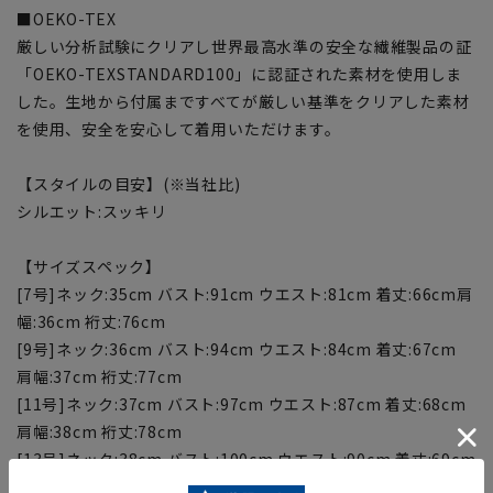
■OEKO-TEX
厳しい分析試験にクリアし世界最高水準の安全な繊維製品の証
「OEKO-TEXSTANDARD100」に認証された素材を使用しま
した。生地から付属まですべてが厳しい基準をクリアした素材
を使用、安全を安心して着用いただけます。
【スタイルの目安】(※当社比)
シルエット:スッキリ
【サイズスペック】
[7号]ネック:35cm バスト:91cm ウエスト:81cm 着丈:66cm肩
幅:36cm 裄丈:76cm
[9号]ネック:36cm バスト:94cm ウエスト:84cm 着丈:67cm
肩幅:37cm 裄丈:77cm
[11号]ネック:37cm バスト:97cm ウエスト:87cm 着丈:68cm
肩幅:38cm 裄丈:78cm
[13号]ネック:38cm バスト:100cm ウエスト:90cm 着丈:69cm
肩幅:38cm 裄丈:79cm