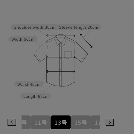
Sleeve length
20cm
Shoulder width
38cm
Width
50cm
Waist
45cm
Length
69cm
7号
9号
11号
13号
15号
17号
19号