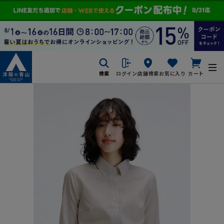
検索
ログイン
店舗検索
お気に入り
カート