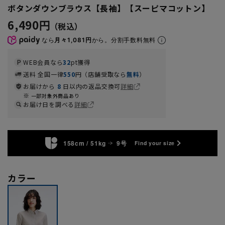
ボタンダウンブラウス【長袖】【スーピマコットン】
6,490円
なら
月々1,081円
から。分割手数料無料
WEB会員なら
32
pt獲得
送料 全国一律
550
円（店舗受取なら
無料
）
お届けから
8
日以内の返品交換可
詳細
一部対象外商品あり
お届け日を調べる
詳細
158cm / 51kg
9号
Find your size
カラー