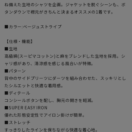
ね備えた生地のシャツを企画。ジャケットを脱ぐシーンも、ボ
タンダウンで襟元がきちんと決まるオススメの1着です。
■カラー:ベージュストライプ
【仕様・機能】
■生地
高級綿(スーピマコットン)と麻をブレンドした生地を採用。シ
ャリ感があり、清涼感を感じる風合いが特徴。
■パターン
背中のサイドプリーツにダーツを組み合わせた、スッキリとし
たシルエットと快適な着用感。
■ディテール
コンシールボタンを配し、胸元の開きを軽減。
■SUPER EASY IRON
優れた形態安定性でアイロン掛けが簡単。
■ストレッチ
すっきりしたラインを保ちながら快適な着心地。