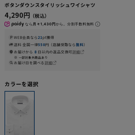
ボタンダウンスタイリッシュワイシャツ
4,290円
なら
月々1,430円
から。分割手数料無料
WEB会員なら
21
pt獲得
送料 全国一律
550
円（店舗受取なら
無料
）
お届けから
8
日以内の返品交換可
詳細
一部対象外商品あり
お届け日を調べる
詳細
カラーを選択