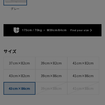
グレー
173cm / 70kg
M39cm/84cm
Find your size
サイズ
37cm×82cm
39cm×82cm
41cm×82cm
43cm×82cm
39cm×86cm
41cm×86cm
43cm×86cm
39cm×88cm
41cm×88cm