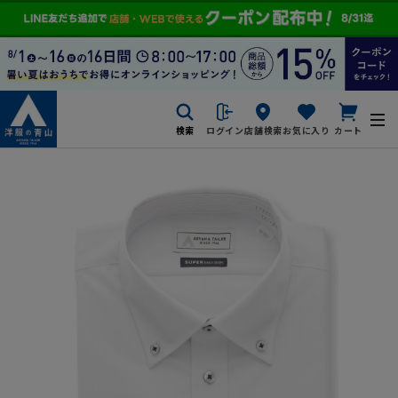
検索
ログイン
店舗検索
お気に入り
カート