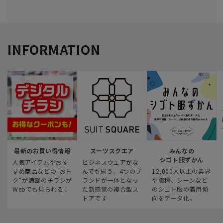
INFORMATION
最新のお買い得情報
スーツスクエア
みんなの
シゴト服ずかん
人気アイテムやおす
ビジネスウェアがな
すめ商品などの“おト
んでも揃う、4つのブ
12,000人以上の業界
ク“が満載のチラシが
ランドが一体となっ
や職種、シーンなど
Webでも見られる！
た新感覚の複合型ス
のシゴト服の着用傾
トアです
向をデータ化。