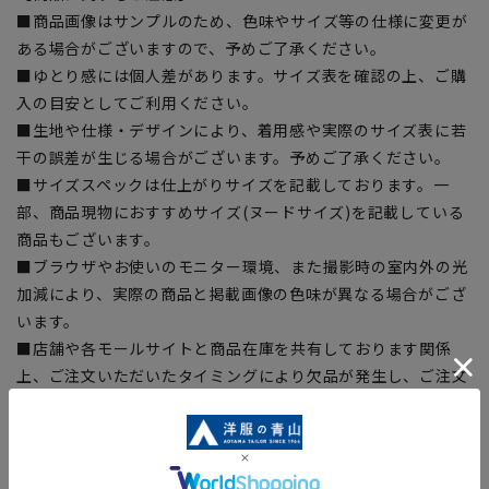
■商品画像はサンプルのため、色味やサイズ等の仕様に変更が
ある場合がございますので、予めご了承ください。
■ゆとり感には個人差があります。サイズ表を確認の上、ご購
入の目安としてご利用ください。
■生地や仕様・デザインにより、着用感や実際のサイズ表に若
干の誤差が生じる場合がございます。予めご了承ください。
■サイズスペックは仕上がりサイズを記載しております。一
部、商品現物におすすめサイズ(ヌードサイズ)を記載している
商品もございます。
■ブラウザやお使いのモニター環境、また撮影時の室内外の光
加減により、実際の商品と掲載画像の色味が異なる場合がござ
います。
■店舗や各モールサイトと商品在庫を共有しております関係
上、ご注文いただいたタイミングにより欠品が発生し、ご注文
を完了できない場合がございます。予めご了承ください。
■お急ぎ発送のご注文につきましても、ご注文のタイミングに
よってはお急ぎ発送サービスを選択できない場合がございま
す。