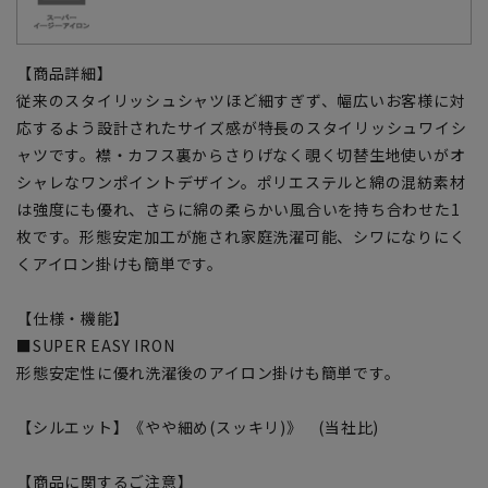
【商品詳細】
従来のスタイリッシュシャツほど細すぎず、幅広いお客様に対
応するよう設計されたサイズ感が特長のスタイリッシュワイシ
ャツです。襟・カフス裏からさりげなく覗く切替生地使いがオ
シャレなワンポイントデザイン。ポリエステルと綿の混紡素材
は強度にも優れ、さらに綿の柔らかい風合いを持ち合わせた1
枚です。形態安定加工が施され家庭洗濯可能、シワになりにく
くアイロン掛けも簡単です。
【仕様・機能】
■SUPER EASY IRON
形態安定性に優れ洗濯後のアイロン掛けも簡単です。
【シルエット】《やや細め(スッキリ)》 (当社比)
【商品に関するご注意】