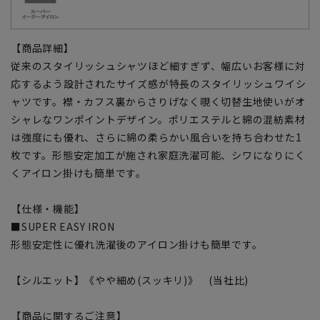
【商品詳細】
従来のスタイリッシュシャツほど細すぎず、幅広いお客様に対
応するよう設計されたサイズ感が特長のスタイリッシュワイシ
ャツです。襟・カフス裏からさりげなく覗く切替生地使いがオ
シャレなワンポイントデザイン。ポリエステルと綿の混紡素材
は強度にも優れ、さらに綿の柔らかい風合いを持ち合わせた1
枚です。形態安定加工が施され家庭洗濯可能、シワになりにく
くアイロン掛けも簡単です。
【仕様・機能】
■SUPER EASY IRON
形態安定性に優れ洗濯後のアイロン掛けも簡単です。
【シルエット】《やや細め(スッキリ)》 (当社比)
【商品に関するご注意】