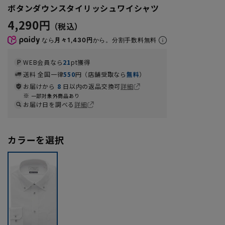
ボタンダウンスタイリッシュワイシャツ
4,290円
なら
月々1,430円
から。分割手数料無料
WEB会員なら
21
pt獲得
送料 全国一律
550
円（店舗受取なら
無料
）
お届けから
8
日以内の返品交換可
詳細
一部対象外商品あり
お届け日を調べる
詳細
カラーを選択