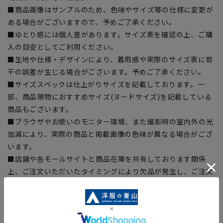
■商品画像はサンプルのため、色味やサイズ等の仕様に変更が
ある場合がございますので、予めご了承ください。
■ゆとり感には個人差があります。サイズ表を確認の上、ご購
入の目安としてご利用ください。
■生地や仕様・デザインにより、着用感や実際のサイズ表に若
干の誤差が生じる場合がございます。予めご了承ください。
■サイズスペックは仕上がりサイズを記載しております。一
部、商品現物におすすめサイズ(ヌードサイズ)を記載している
商品もございます。
■ブラウザやお使いのモニター環境、また撮影時の室内外の光
加減により、実際の商品と掲載画像の色味が異なる場合がござ
います。
■店舗や各モールサイトと商品在庫を共有しております関係
上、ご注文いただいたタイミングにより欠品が発生し、ご注文
を完了できない場合がございます。予めご了承ください。
■お急ぎ発送のご注文につきましても、ご注文のタイミングに
よってはお急ぎ発送サービスを選択できない場合がございま
す。