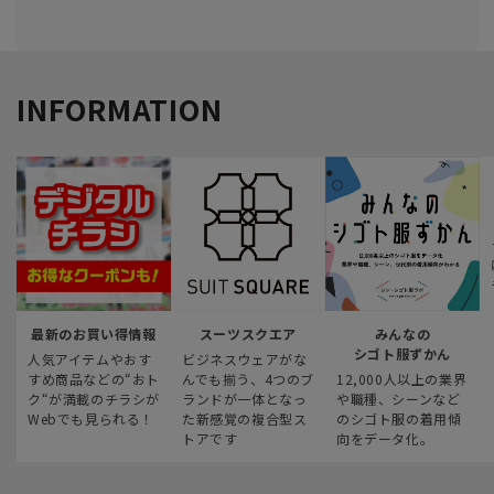
INFORMATION
最新のお買い得情報
スーツスクエア
みんなの
シゴト服ずかん
人気アイテムやおす
ビジネスウェアがな
すめ商品などの“おト
んでも揃う、4つのブ
12,000人以上の業界
ク“が満載のチラシが
ランドが一体となっ
や職種、シーンなど
Webでも見られる！
た新感覚の複合型ス
のシゴト服の着用傾
トアです
向をデータ化。