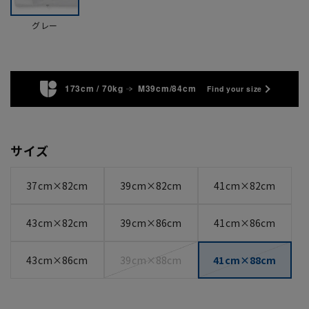
グレー
173cm / 70kg
M39cm/84cm
Find your size
サイズ
37cm×82cm
39cm×82cm
41cm×82cm
43cm×82cm
39cm×86cm
41cm×86cm
43cm×86cm
39cm×88cm
41cm×88cm