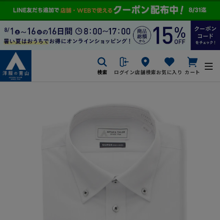
検索
ログイン
店舗検索
お気に入り
カート