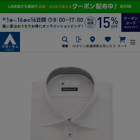
検索
ログイン
店舗検索
お気に入り
カート