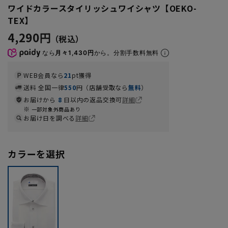
ワイドカラースタイリッシュワイシャツ【OEKO-
TEX】
4,290円
なら
月々1,430円
から。分割手数料無料
WEB会員なら
21
pt獲得
送料 全国一律
550
円（店舗受取なら
無料
）
お届けから
8
日以内の返品交換可
詳細
一部対象外商品あり
お届け日を調べる
詳細
カラーを選択