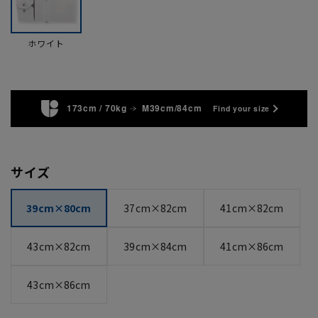
ホワイト
173cm / 70kg
M39cm/84cm
Find your size
サイズ
39cm×80cm
37cm×82cm
41cm×82cm
43cm×82cm
39cm×84cm
41cm×86cm
43cm×86cm