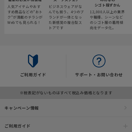
シゴト服ずかん
人気アイテムやおす
ビジネスウェアがな
すめ商品などの“おト
んでも揃う、4つのブ
12,000人以上の業界
ク“が満載のチラシが
ランドが一体となっ
や職種、シーンなど
Webでも見られる！
た新感覚の複合型ス
のシゴト服の着用傾
トアです
向をデータ化。
ご利用ガイド
サポート・お問い合わせ
※税表記がないものはすべて税込み価格となります
キャンペーン情報
ご利用ガイド