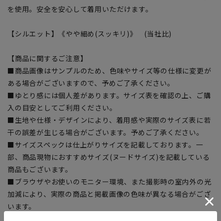
を使用。安全を安心して着用いただけます。
【シルエット】《やや細め(スッキリ)》 (当社比)
【商品に関するご注意】
■商品画像はサンプルのため、色味やサイズ等の仕様に変更が
ある場合がございますので、予めご了承ください。
■ゆとり感には個人差があります。サイズ表を確認の上、ご購
入の目安としてご利用ください。
■生地や仕様・デザインにより、着用感や実際のサイズ表に若
干の誤差が生じる場合がございます。予めご了承ください。
■サイズスペックは仕上がりサイズを記載しております。一
部、商品現物におすすめサイズ(ヌードサイズ)を記載している
商品もございます。
■ブラウザやお使いのモニター環境、また撮影時の室内外の光
加減により、実際の商品と掲載画像の色味が異なる場合がござ
います。
■店舗や各モールサイトと商品在庫を共有しております関係