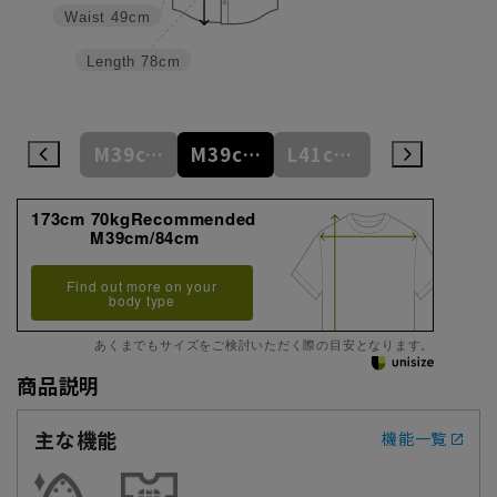
Waist
49cm
Length
78cm
S37cm/82cm
M39cm/80cm
M39cm/84cm
L41cm/82cm
L41cm/86cm
173cm 70kgRecommended
M39cm/84cm
Find out more on your
body type
あくまでもサイズをご検討いただく際の目安となります。
商品説明
主な機能
機能一覧