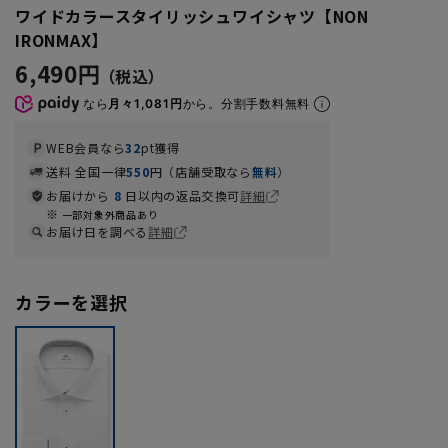
ワイドカラースタイリッシュワイシャツ【NON
IRONMAX】
6,490円
なら
月々1,081円
から。分割手数料無料
WEB会員なら
32
pt獲得
送料 全国一律
550
円（店舗受取なら
無料
）
お届けから
8
日以内の返品交換可
詳細
一部対象外商品あり
お届け日を調べる
詳細
カラーを選択