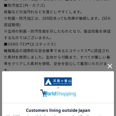
■防汚加工(衿・カフス)
皮脂などの油汚れなどを落としやすくします。
※制菌・防汚加工は、100回洗っても効果が継続します。(SEK
認証取得)
※生地の制菌・防汚性能を示したものとなり、製品性能を保証
するものではございません。
■OEKO-TEX®(エコテックス)
繊維製品の国際的な安全基準であるエコテックス®に認証され
た素材を使用しました。生地から付属まで、すべてが厳しい基
準をクリアした素材を使用、安全を安心して着用いただけま
す。
【シルエット】《細め(スリム)》 (当社比)
【商品に関するご注意】
■商品画像はサンプルのため、色味やサイズ等の仕様に変更が
ある場合がございますので、予めご了承ください。
■ゆとり感には個人差があります。サイズ表を確認の上、ご購