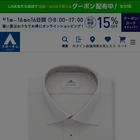
検索
ログイン
店舗検索
お気に入り
カート