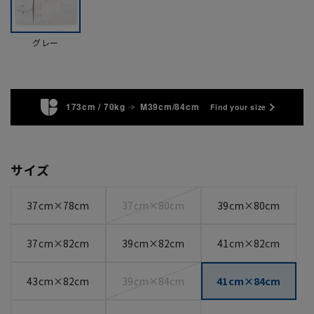
グレー
173cm / 70kg
M39cm/84cm
Find your size
サイズ
37cm×78cm
37cm×80cm
39cm×80cm
37cm×82cm
39cm×82cm
41cm×82cm
43cm×82cm
39cm×84cm
41cm×84cm