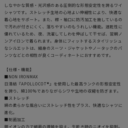
しなやかな質感・光沢感のある圧倒的な形態安定性を誇るワイ
シャツです。ストレッチ生地の心地よい伸縮性により、快適な
着心地をサポート。また、襟・袖口に防汚加工を施しているの
で汚れが付きにくく、落ちやすいのもうれしい機能。速乾性に
優れているため、夜、洗濯してしわを伸ばして干せば、翌朝ノ
ンアイロンで着られます。身体にフィットするスタイリッシュ
なシルエットは、細身のスーツ・ジャケットやノータックのパ
ンツなどとの相性が良くコーディネートにおすすめです。
【仕様・機能】
■NON IRONMAX
日清紡『APOLLOCOT®』を使用した最高ランクの形態安定性
を誇り、綿100%でありながらシワや生地の収縮を防ぎます。
■ストレッチ
綿の柔らかな風合いにストレッチ性をプラス、快適なシャツに
進化。
■制菌加工
銀イオンの力で細菌の増殖を抑え、生乾き時のニオイを抑制。