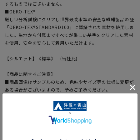
するものではございません。
■OEKO-TEX®
厳しい分析試験にクリアし世界最高水準の安全な繊維製品の証
「OEKO-TEX®STANDARD100」に認証された素材を使用しま
した。生地から付属まですべてが厳しい基準をクリアした素材
を使用、安全を安心して着用いただけます。
【シルエット】《標準》 (当社比)
【商品に関するご注意】
■商品画像はサンプルのため、色味やサイズ等の仕様に変更が
ある場合がございますので、予めご了承ください。
■ゆとり感には個人差があります。サイズ表を確認の上、ご購
入の目安としてご利用ください。
■生地や仕様・デザインにより、着用感や実際のサイズ表に若
干の誤差が生じる場合がございます。予めご了承ください。
■サイズスペックは仕上がりサイズを記載しております。一
部、商品現物におすすめサイズ(ヌードサイズ)を記載している