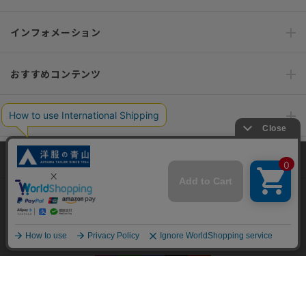
インフォメーション
おすすめコンテンツ
ポリシー・企業情報
オーダースーツなら SHITATE
当サイトでは、快適な閲覧体験とコンテンツ改善のためにCookieを使用
しています。閲覧を続けることで、Cookieの使用に同意したものとみな
します。詳細については
プライバシーポリシー
をご確認ください。
OFFICIAL SNS
同意して閉じる