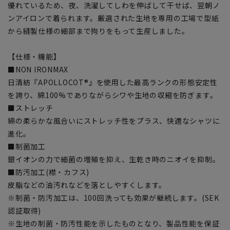
優れているため、夜、洗濯してしわを伸ばして干せば、翌朝ノ
ンアイロンで着られます。厳選された生地を専用の工場で型紙
から縫製仕様の細部まで拘りをもって生産しました。
【仕様・機能】
■NON IRONMAX
日清紡『APOLLOCOT®』を使用した最高ランクの形態安定性
を誇り、綿100%でありながらシワや生地の収縮を防ぎます。
■ストレッチ
綿の柔らかな風合いにストレッチ性をプラス、快適なシャツに
進化。
■制菌加工
銀イオンの力で細菌の増殖を抑え、生乾き時のニオイを抑制。
■防汚加工(襟・カフス)
皮脂などの油汚れなどを落としやすくします。
※制菌・防汚加工は、100回洗っても効果が継続します。(SEK
認証取得)
※生地の制菌・防汚性能を示したものとなり、製品性能を保証