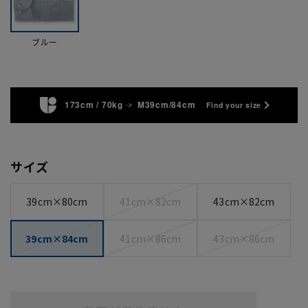
ブルー
173cm / 70kg
M39cm/84cm
Find your size
サイズ
39cm×80cm
41cm×82cm
43cm×82cm
39cm×84cm
41cm×86cm
43cm×86cm