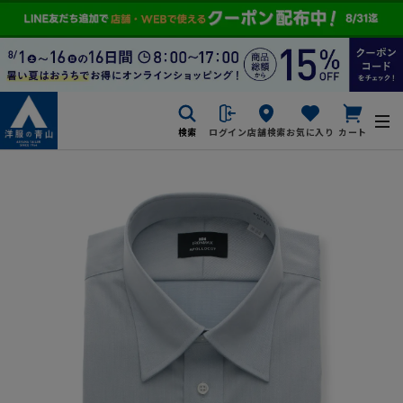
検索
ログイン
店舗検索
お気に入り
カート