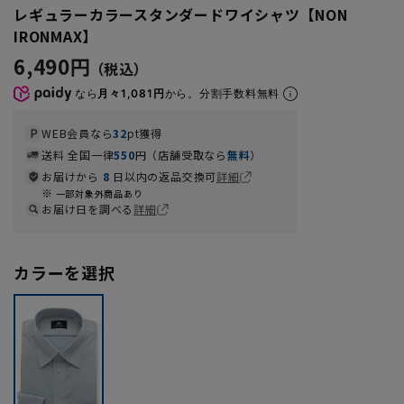
レギュラーカラースタンダードワイシャツ【NON
IRONMAX】
6,490円
なら
月々1,081円
から。分割手数料無料
WEB会員なら
32
pt獲得
送料 全国一律
550
円（店舗受取なら
無料
）
お届けから
8
日以内の返品交換可
詳細
一部対象外商品あり
お届け日を調べる
詳細
カラーを選択