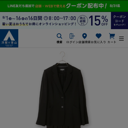
検索
ログイン
店舗検索
お気に入り
カート