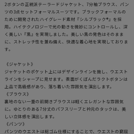
2ボタンの正統派テーラードジャケット、7分袖ブラウス、パン
ツの3点セットフォーマルスーツです。ブラックフォーマルの
ために開発されたハイグレード素材『シルブラック®』を採
用。ハイテクノロジーで光の動きを微妙にコントロールし、深
く美しい『黒』を実現しました。美しい黒の発色はそのまま
に、ストレッチ性を兼ね備え、快適な着心地を実現しておりま
す。
《ジャケット》
ジャケットのポケット上にはデザインラインを施し、ウエスト
ラインをシャープに見せます。表面がくぼんだラクトボタンは
上品で高級感があり、落ち着いた雰囲気を演出します。
《ブラウス》
裏地のない一重の前開きブラウスは軽くエレガントな雰囲気
に。ゆとりのある7分丈のパフスリーブと衿元のタックは、美
しい立体感を演出します。
《パンツ》
パンツのウエストは総ゴム仕様にすることで、ウエストの窮屈