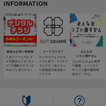
INFORMATION
最新のお買い得情報
スーツスクエア
みんなの
シゴト服ずかん
人気アイテムやおす
ビジネスウェアがな
すめ商品などの“おト
んでも揃う、4つのブ
12,000人以上の業界
ク“が満載のチラシが
ランドが一体となっ
や職種、シーンなど
Webでも見られる！
た新感覚の複合型ス
のシゴト服の着用傾
トアです
向をデータ化。