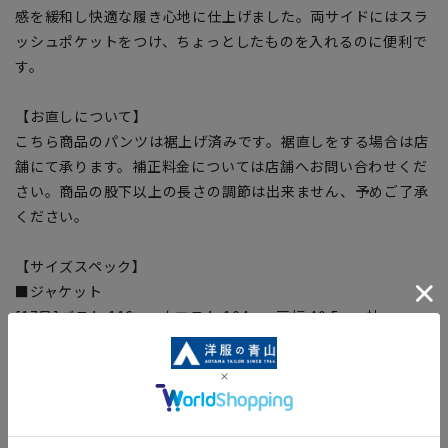
感を緩和し快適な履き心地に仕上げました。両サイドにはスラ
ッシュポケットをつけ、ちょっとしたものを入れるのに便利で
す。
【お直しについて】
こちら商品のパンツは裾上げ済みです。裾直しをする場合は店
舗にて承ります。補正料金については店舗へお問い合わせくだ
さい。商品の股下以上の長さの調節は出来ません、予めご了承
ください。
【サイズスペック】
■ジャケット
[17号]バスト:116cm ウエスト:104cm 肩幅:40.5cm 袖
丈:59cm 着丈:65cm
[19号]バスト:121cm ウエスト:109cm 肩幅:41.5cm 袖
丈:60cm 着丈:65cm
[21号]バスト:126cm ウエスト:114cm 肩幅:42.5cm 袖
丈:60cm 着丈:65cm