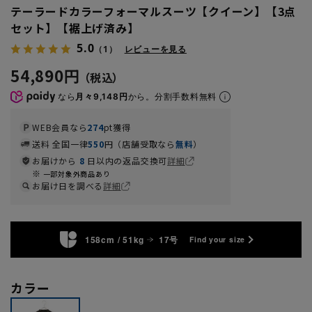
テーラードカラーフォーマルスーツ【クイーン】【3点
セット】【裾上げ済み】
5.0
（1）
レビューを見る
54,890円
なら
月々9,148円
から。分割手数料無料
WEB会員なら
274
pt獲得
送料 全国一律
550
円（店舗受取なら
無料
）
お届けから
8
日以内の返品交換可
詳細
一部対象外商品あり
お届け日を調べる
詳細
158cm / 51kg
17号
Find your size
カラー