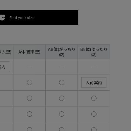
Find your size
AB体(がっちり
BE体(ゆったり
リム型)
A体(標準型)
型)
型)
―
―
―
案内
入荷案内