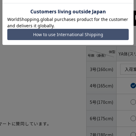
サイズ
体型
YA体(ス
号数（身長）
3号(160cm)
入荷
4号(165cm)
5号(170cm)
6号(175cm)
マートに賛同しています。
7号(180cm)