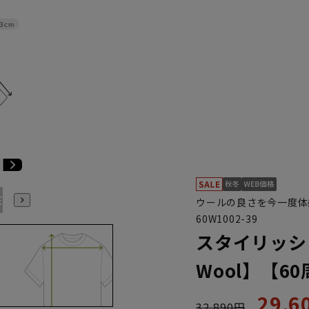
3cm
E3
BE4
BE5
BE6
BE7
BE8
YA4
YA5
YA6
ウールの良さを今一度体
60W1002-39
スタイリッシュ
Wool】【6
29,
32,890円