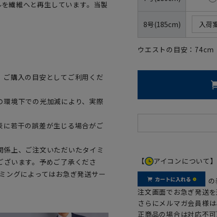
トルを繊維へと再生しています。当製
8号(185cm)
入荷
ウエストの目安：
74
cm
、ご購入の目安としてご利用くだ
の環境下での光加減により、実際
表に若干の誤差が生じる場合がご
関係上、ご注文いただいたタイミ
【
アイコンについて
ございます。予めご了承くださ
イミングによってはお急ぎ発送サー
の
注文画面でお急ぎ発送を
さらにメルマガ会員様は
正商品の場合は対応不可