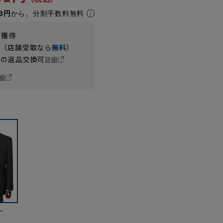
3円
から。分割手数料無料
t獲得
円（店舗受取なら
無料
）
の返品交換可
詳細
細
ー