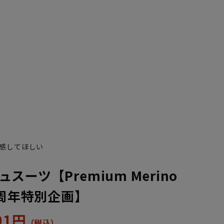
YA7
YA8
感してほしい
スーツ【Premium Merino
0周年特別企画】
601円