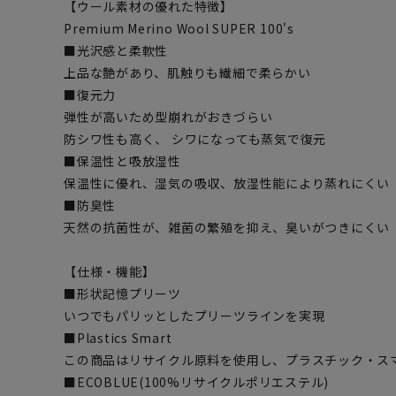
【ウール素材の優れた特徴】
Premium Merino Wool SUPER 100's
■光沢感と柔軟性
上品な艶があり、肌触りも繊細で柔らかい
■復元力
弾性が高いため型崩れがおきづらい
防シワ性も高く、 シワになっても蒸気で復元
■保温性と吸放湿性
保温性に優れ、湿気の吸収、放湿性能により蒸れにくい
■防臭性
天然の抗菌性が、雑菌の繁殖を抑え、臭いがつきにくい
【仕様・機能】
■形状記憶プリーツ
いつでもパリッとしたプリーツラインを実現
■Plastics Smart
この商品はリサイクル原料を使用し、プラスチック・ス
■ECOBLUE(100%リサイクルポリエステル)