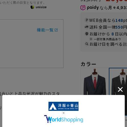
いただく際の目安となります。
なら
月々4,93
WEB会員なら
148
p
送料 全国一律
550
機能一覧
お届けから
8
日以内
一部対象外商品あり
お届け日を調べる
詳
カラー
風合いと上品な光沢が魅力のスタ
リーズナブルな価格にて企画した
ネイビー
グレ