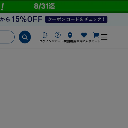
ログイン
サポート
店舗検索
お気に入り
カート