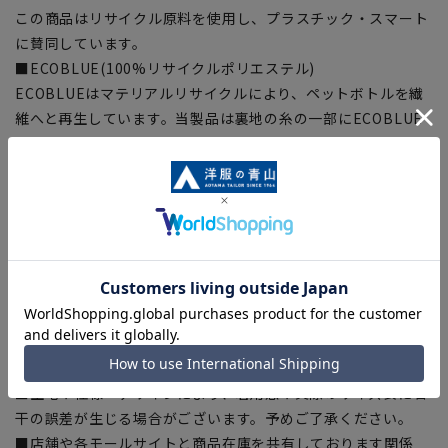
この商品はリサイクル原料を使用し、プラスチック・スマート
に賛同しています。
■ECOBLUE(100%リサイクルポリエステル)
ECOBLUEはマテリアルリサイクルにより、ペットボトルを繊
維へと再生しています。当製品は裏地の糸の一部にECOBLUE
を使用しています。
【シルエット】《細め(スリム)》(当社比)
【商品に関するご注意】
■ゆとり感には個人差があります。サイズ表を確認の上、ご購
入の目安としてご利用ください。
■ブラウザやお使いのモニター環境、室内外等の撮影時の環境
下での光加減により、実際の商品と掲載画像の色味が異なる場
合がございます。
■生地や仕様・デザインにより、着用感や実際のサイズ表に若
干の誤差が生じる場合がございます。予めご了承ください。
■店舗や各モールサイトと商品在庫を共有しております関係