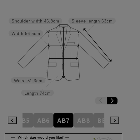
Shoulder width
46.8cm
Sleeve length
63cm
Width
56.5cm
Waist
51.3cm
Length
74cm
AB4
AB5
AB6
AB7
AB8
BE3
BE4