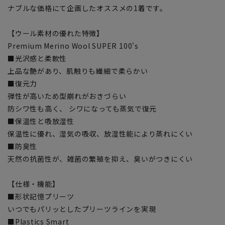
ナブルな価格にて企画したオススメの1着です。
【ウール素材の優れた特徴】
Premium Merino Wool SUPER 100's
■光沢感と柔軟性
上品な艶があり、肌触りも繊細で柔らかい
■復元力
弾性が高いため型崩れがおきづらい
防シワ性も高く、 シワになっても蒸気で復元
■保温性と吸放湿性
保温性に優れ、湿気の吸収、放湿性能により蒸れにくい
■防臭性
天然の抗菌性が、雑菌の繁殖を抑え、臭いがつきにくい
【仕様・機能】
■形状記憶プリーツ
いつでもパリッとしたプリーツラインを実現
■Plastics Smart