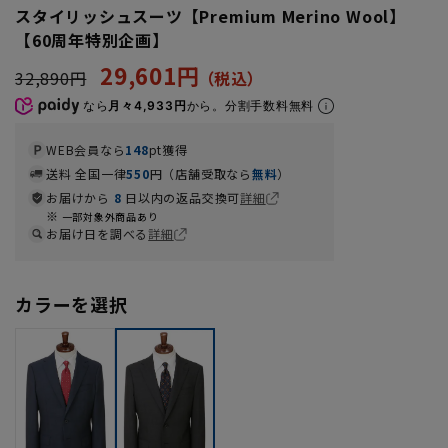
スタイリッシュスーツ【Premium Merino Wool】
【60周年特別企画】
29,601円
32,890円
なら
月々4,933円
から。分割手数料無料
WEB会員なら
148
pt獲得
送料 全国一律
550
円（店舗受取なら
無料
）
お届けから
8
日以内の返品交換可
詳細
一部対象外商品あり
お届け日を調べる
詳細
カラーを選択