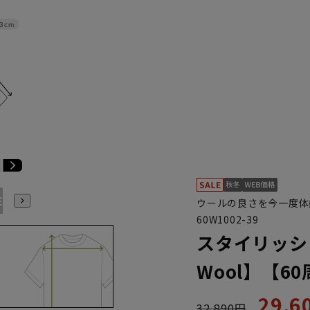
3cm
E3
BE4
BE5
BE6
BE7
BE8
YA4
YA5
YA6
ウールの良さを今一度体
60W1002-39
スタイリッシュ
Wool】【6
29,
32,890円