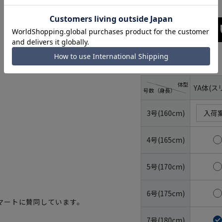
サイズ
体型
YA体(ス
号数（身長）
3号(160cm)
入荷
4号(165cm)
5号(170cm)
6号(175cm)
マートに賛同しています。
7号(180cm)