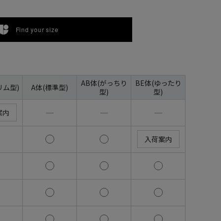
Find your size
AB体(がっちり
BE体(ゆったり
リム型)
A体(標準型)
型)
型)
―
―
―
案内
入荷案内