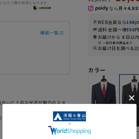
いただく際の目安となります。
なら
月々4,93
WEB会員なら
148
p
送料 全国一律
550
機能一覧
お届けから
8
日以内
一部対象外商品あり
お届け日を調べる
詳
カラー
風合いと上品な光沢が魅力のスタ
リーズナブルな価格にて企画した
ネイビー
グレ