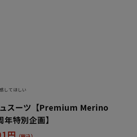
YA7
YA8
感してほしい
スーツ【Premium Merino
0周年特別企画】
601円