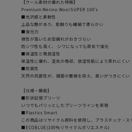
【ウール素材の優れた特徴】
Premium Merino Wool SUPER 100's
■光沢感と柔軟性
上品な艶があり、肌触りも繊細で柔らかい
■復元力
弾性が高いため型崩れがおきづらい
防シワ性も高く、 シワになっても蒸気で復元
■保温性と吸放湿性
保温性に優れ、湿気の吸収、放湿性能により蒸れにくい
■防臭性
天然の抗菌性が、雑菌の繁殖を抑え、臭いがつきにくい
【仕様・機能】
■形状記憶プリーツ
いつでもパリッとしたプリーツラインを実現
■Plastics Smart
この商品はリサイクル原料を使用し、プラスチック・ス
■ECOBLUE(100%リサイクルポリエステル)