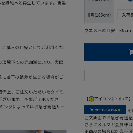
トルを繊維へと再生しています。当製
8号(185cm)
入荷
ウエストの目安：
80
cm
、ご購入の目安としてご利用くだ
の環境下での光加減により、実際
表に若干の誤差が生じる場合がご
関係上、ご注文いただいたタイミ
【
アイコンについて
ございます。予めご了承くださ
イミングによってはお急ぎ発送サー
の
注文画面でお急ぎ発送を
さらにメルマガ会員様は
正商品の場合は対応不可