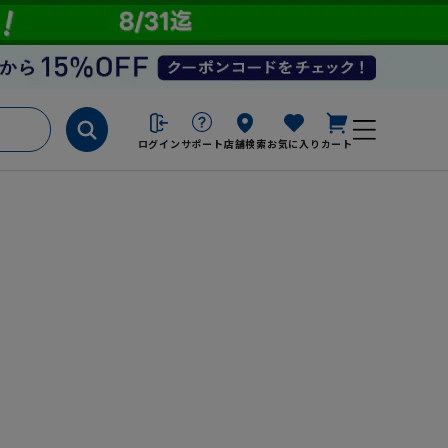
ログイン
サポート
店舗検索
お気に入り
カート