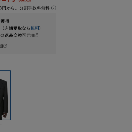
3円
から。分割手数料無料
t獲得
円（店舗受取なら
無料
）
の返品交換可
詳細
細
ー