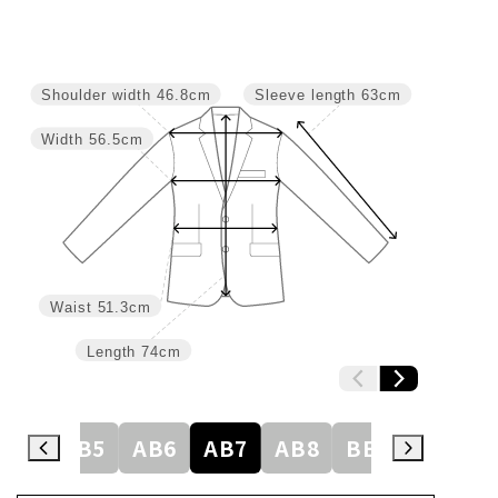
Shoulder width
46.8cm
Sleeve length
63cm
Width
56.5cm
Waist
51.3cm
Length
74cm
AB4
AB5
AB6
AB7
AB8
BE3
BE4