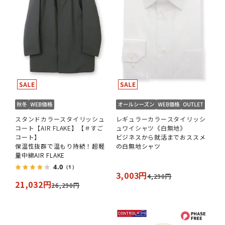
スタンドカラースタイリッシュ
レギュラーカラースタイリッシ
コート【AIR FLAKE】【＃すご
ュワイシャツ《白無地》
コート】
ビジネスから就活までおススメ
保温性抜群で温もり持続！超軽
の白無地シャツ
量中綿AIR FLAKE
4.0
（1）
3,003円
4,290円
21,032円
26,290円