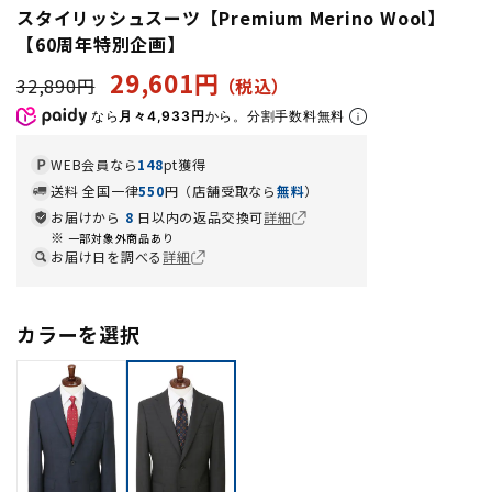
スタイリッシュスーツ【Premium Merino Wool】
【60周年特別企画】
29,601円
32,890円
なら
月々4,933円
から。分割手数料無料
WEB会員なら
148
pt獲得
送料 全国一律
550
円（店舗受取なら
無料
）
お届けから
8
日以内の返品交換可
詳細
一部対象外商品あり
お届け日を調べる
詳細
カラーを選択