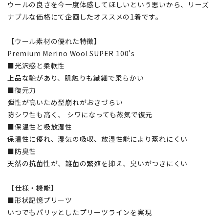
ウールの良さを今一度体感してほしいという思いから、リーズ
ナブルな価格にて企画したオススメの1着です。
【ウール素材の優れた特徴】
Premium Merino Wool SUPER 100's
■光沢感と柔軟性
上品な艶があり、肌触りも繊細で柔らかい
■復元力
弾性が高いため型崩れがおきづらい
防シワ性も高く、 シワになっても蒸気で復元
■保温性と吸放湿性
保温性に優れ、湿気の吸収、放湿性能により蒸れにくい
■防臭性
天然の抗菌性が、雑菌の繁殖を抑え、臭いがつきにくい
【仕様・機能】
■形状記憶プリーツ
いつでもパリッとしたプリーツラインを実現