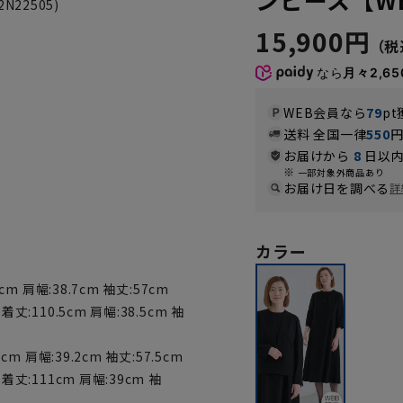
22505)
15,900円
なら
月々2,65
WEB会員なら
79
pt
送料 全国一律
550
お届けから
8
日以内
一部対象外商品あり
お届け日を調べる
詳
カラー
m 肩幅:38.7cm 袖丈:57cm
丈:110.5cm 肩幅:38.5cm 袖
m 肩幅:39.2cm 袖丈:57.5cm
着丈:111cm 肩幅:39cm 袖