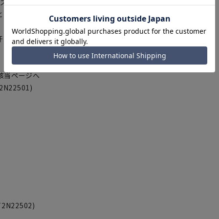
イズ感ながらスッキリ見え。フレア
となっており、控えめスタンドカ
汗やお線香の香りが気になるとき
該当ページへ
22501)
22502)