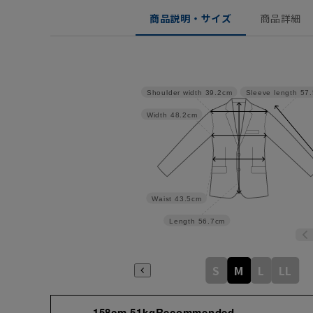
商品説明・サイズ
商品詳細
Shoulder width
39.2cm
Sleeve length
57
Width
48.2cm
Waist
43.5cm
Length
56.7cm
S
M
L
LL
158cm 51kgRecommended