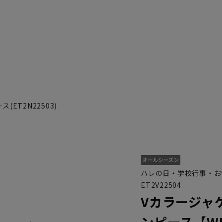
T2N22503)
ハレの日・学校行事・お
ET2V22504
Vカラージャ
ンピース【W