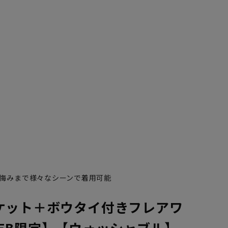
悔みまで様々なシーンで着用可能
ケット＋ボウタイ付きフレアワ
EB限定】【ウォッシャブル】