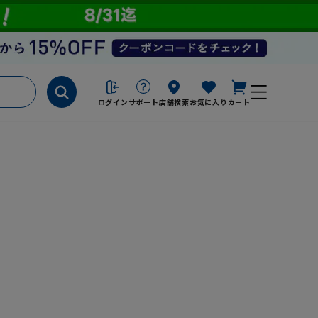
ログイン
サポート
店舗検索
お気に入り
カート