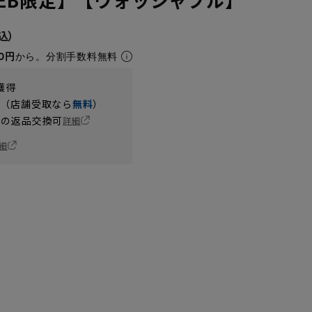
0円
から。分割手数料無料
獲得
円（店舗受取なら
無料
）
の返品交換可
詳細
細