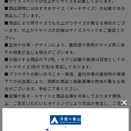
■サイズスペックは仕上がりサイズを記載しております。
■商品現物にはおすすめサイズ（ヌードサイズ）の記載がある
商品もございます。
■商品により同サイズでも仕上がりサイズが異なる場合がござ
います。仕上がりサイズの詳細はサイズスペックをご確認くだ
さい。
■生地や仕様・デザインにより、着用感や実際のサイズ表に若
干の誤差が生じる場合がございます。
■お届けする商品の下げ札・タグに記載の数値は目安としての
ヌードサイズ(体の寸法)を表記しております。
■ブラウザやお使いのモニター環境、室内外等の撮影時の環境
下での光加減により、実際の商品と掲載画像の色味が異なる場
合がございます。予めご了承ください。
■店舗や各モールサイトと商品在庫を共有しております関係
上、ご注文いただいたタイミングにより欠品が発生し、ご注文
を完了できない場合がございます。予めご了承ください。(お
急ぎ発送のご注文につきましても、ご注文のタイミングによっ
てはお急ぎ発送サービスを選択できない場合がございます。)