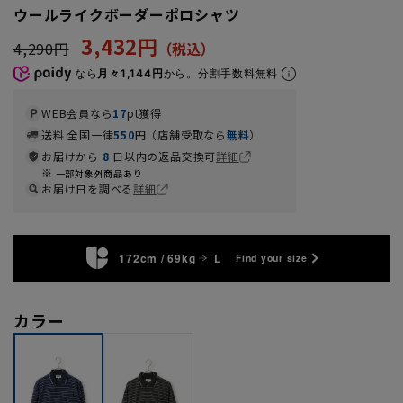
ウールライクボーダーポロシャツ
3,432円
4,290円
なら
月々1,144円
から。分割手数料無料
WEB会員なら
17
pt獲得
送料 全国一律
550
円（店舗受取なら
無料
）
お届けから
8
日以内の返品交換可
詳細
一部対象外商品あり
お届け日を調べる
詳細
172cm / 69kg
L
Find your size
カラー