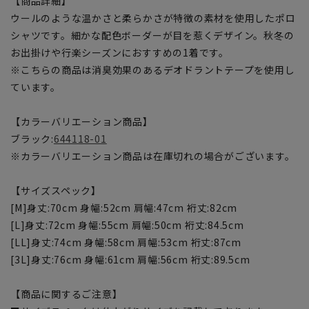
【商品詳細】
ウールのような温かさと柔らかさが特徴の素材を使用したポロ
シャツです。細かな配色ボーダーが目を惹くデザイン。秋冬の
お出掛けや行楽シーズンにおすすめの1着です。
※こちらの商品は消臭効果のあるデオドラントテープを使用し
ています。
【カラーバリエーション商品】
ブラック:
644118-01
※カラーバリエーション商品は在庫切れの場合がございます。
【サイズスペック】
[M]身丈:70cm 身幅:52cm 肩幅:47cm 裄丈:82cm
[L]身丈:72cm 身幅:55cm 肩幅:50cm 裄丈:84.5cm
[LL]身丈:74cm 身幅:58cm 肩幅:53cm 裄丈:87cm
[3L]身丈:76cm 身幅:61cm 肩幅:56cm 裄丈:89.5cm
【商品に関するご注意】