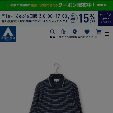
検索
ログイン
店舗検索
お気に入り
カート