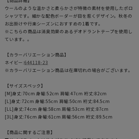
【商品詳細】
ウールのような温かさと柔らかさが特徴の素材を使用したポロ
シャツです。細かな配色ボーダーが目を惹くデザイン。秋冬の
お出掛けや行楽シーズンにおすすめの1着です。
※こちらの商品は消臭効果のあるデオドラントテープを使用し
ています。。
【カラーバリエーション商品】
ネイビー:
644118-23
※カラーバリエーション商品は在庫切れの場合がございます。
【サイズスペック】
[M]身丈:70cm 身幅:52cm 肩幅:47cm 裄丈:82cm
[L]身丈:72cm 身幅:55cm 肩幅:50cm 裄丈:84.5cm
[LL]身丈:74cm 身幅:58cm 肩幅:53cm 裄丈:87cm
[3L]身丈:76cm 身幅:61cm 肩幅:56cm 裄丈:89.5cm
【商品に関するご注意】