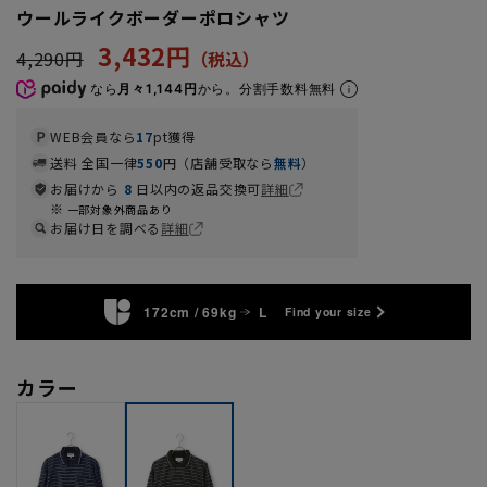
ウールライクボーダーポロシャツ
3,432円
4,290円
なら
月々1,144円
から。分割手数料無料
WEB会員なら
17
pt獲得
送料 全国一律
550
円（店舗受取なら
無料
）
お届けから
8
日以内の返品交換可
詳細
一部対象外商品あり
お届け日を調べる
詳細
172cm / 69kg
L
Find your size
カラー