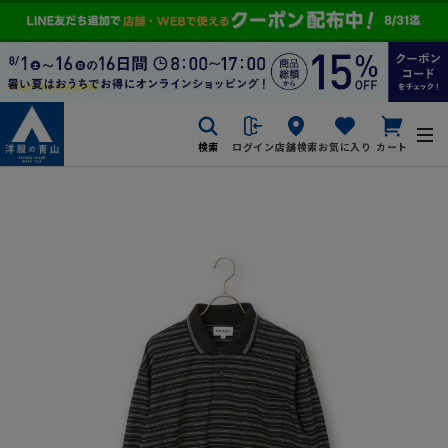
検索
ログイン
店舗検索
お気に入り
カート