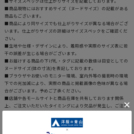
■サイズスペックは仕上がりサイズを記載しております。
■商品現物にはおすすめサイズ（ヌードサイズ）の記載がある
商品もございます。
■商品により同サイズでも仕上がりサイズが異なる場合がござ
います。仕上がりサイズの詳細はサイズスペックをご確認くだ
さい。
■生地や仕様・デザインにより、着用感や実際のサイズ表に若
干の誤差が生じる場合がございます。
■お届けする商品の下げ札・タグに記載の数値は目安としての
ヌードサイズ(体の寸法)を表記しております。
■ブラウザやお使いのモニター環境、室内外等の撮影時の環境
下での光加減により、実際の商品と掲載画像の色味が異なる場
合がございます。予めご了承ください。
■店舗や各モールサイトと商品在庫を共有しております関係
上、ご注文いただいたタイミングにより欠品が発生し、ご注文
を完了できない場合がございます。予めご了承ください。(お
急ぎ発送のご注文につきましても、ご注文のタイミングによっ
てはお急ぎ発送サービスを選択できない場合がございます。)