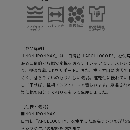
【商品詳細】
『NON IRONMAX』は、日清紡『APOLLOCOT®』
ある圧倒的な形態安定性を誇るワイシャツです。ストレ
り、快適な着心地をサポート。また、襟・袖口に防汚加
くく、落ちやすいのもうれしい機能。速乾性に優れてい
して干せば、翌朝ノンアイロンで着られます。厳選され
製仕様の細部まで拘りをもって生産しました。
【仕様・機能】
■NON IRONMAX
日清紡『APOLLOCOT®』を使用した最高ランクの形態
らシワや生地の収縮を防ぎます。