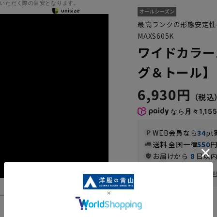
いただく際の目安となります。
最高ランクの形態安定性
MAXS605K
ワイドカラー
グ＆トール】【
6,930円
なら
月々1,15
WEB会員なら
34
pt
送料 全国一律
550
お届けから
8
日以内
一部対象外商品あり
お届け日を調べる
詳
カラー
機能一覧