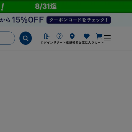
ログイン
サポート
店舗検索
お気に入り
カート