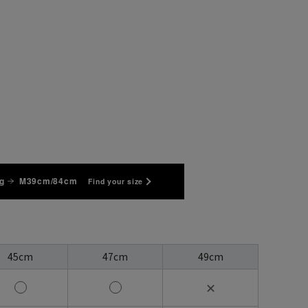
g
M39cm/84cm
Find your size
45cm
47cm
49cm
✕