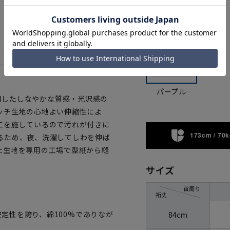
パープル
を使用したしなやかな質感・光沢感の
ッチ生地の心地よい伸縮性によ
工を施しているので汚れが付きに
173cm / 70k
るため、夜、洗濯してしわを伸ば
た生地を専用の工場で型紙から縫
サイズ
首周り
裄丈
安定性を誇り、綿100%でありなが
84cm