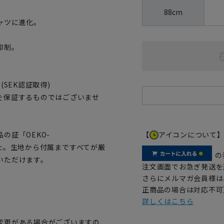
88cm
ャツに進化。
抑制。
SEK認証取得)
を保証するものではございませ
【
アイコンについて
の証「OEKO-
ました。生地から付属まですべてが厳
の
いただけます。
注文画面でお急ぎ発送を
さらにメルマガ会員様は
正商品の場合は対応不可
詳しくはこちら
変更がある場合がございますの