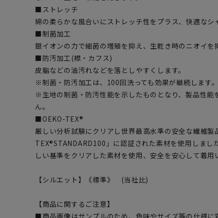
■ストレッチ
綿の柔らかな風合いにストレッチ性をプラス、快適なシ
■制菌加工
銀イオンの力で細菌の増殖を抑え、生乾き時のニオイを
■防汚加工(襟・カフス)
皮脂などの油汚れなどを落としやすくします。
※制菌・防汚加工は、100回洗っても効果が継続します。(
※生地の制菌・防汚性能を示したものとなり、製品性能
ん。
■OEKO-TEX®
厳しい分析試験にクリアし世界最高水準の安全な繊維製品
TEX®STANDARD100」に認証された素材を使用し
しい基準をクリアした素材を使用、安全を安心して着用
【シルエット】《標準》 (当社比)
【商品に関するご注意】
■商品画像はサンプルのため、色味やサイズ等の仕様に