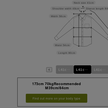
Neck size
41cm
Shoulder width
49cm
Sleeve length
8
Width
58cm
Waist
54cm
Length
80cm
m
M39cm/80cm
M39cm/82cm
M39cm/84cm
L41cm/82cm
L41cm/84cm
L41cm/86cm
173cm 70kgRecommended
M39cm/84cm
Find out more on your body type