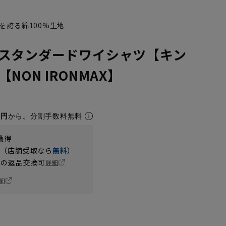
を誇る綿100%生地
スタンダードワイシャツ【キン
NON IRONMAX】
5円
から。分割手数料無料
獲得
円（店舗受取なら
無料
）
の返品交換可
詳細
細