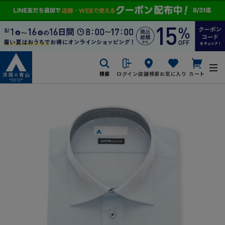
検索
ログイン
店舗検索
お気に入り
カート