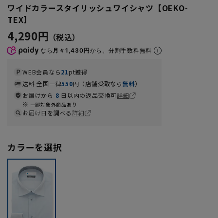
ワイドカラースタイリッシュワイシャツ【OEKO-
TEX】
4,290円
なら
月々1,430円
から。分割手数料無料
WEB会員なら
21
pt獲得
送料 全国一律
550
円（店舗受取なら
無料
）
お届けから
8
日以内の返品交換可
詳細
一部対象外商品あり
お届け日を調べる
詳細
カラーを選択