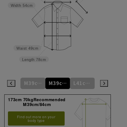
Width
54cm
Waist
49cm
Length
78cm
S37cm/82cm
M39cm/80cm
M39cm/84cm
L41cm/82cm
L41cm/86cm
173cm 70kgRecommended
M39cm/84cm
Find out more on your
body type