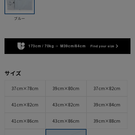
ブルー
173cm / 70kg
M39cm/84cm
Find your size
サイズ
37cm×78cm
39cm×80cm
37cm×82cm
41cm×82cm
43cm×82cm
39cm×84cm
41cm×86cm
43cm×86cm
39cm×88cm