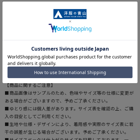
【仕様・機能】
■SUPER EASY IRON
形態安定性に優れ洗濯後のアイロン掛けも簡単です。
■OEKO-TEX(R)
繊維製品の国際的な安全基準であるエコテックス(R)に認証さ
れた、生地から付属まですべてが厳しい基準をクリアした素材
を使用。安全を安心して着用いただけます。
【シルエット】《やや細め(スッキリ)》 (当社比)
【商品に関するご注意】
■商品画像はサンプルのため、色味やサイズ等の仕様に変更が
ある場合がございますので、予めご了承ください。
■ゆとり感には個人差があります。サイズ表を確認の上、ご購
入の目安としてご利用ください。
■生地や仕様・デザインにより、着用感や実際のサイズ表に若
干の誤差が生じる場合がございます。予めご了承ください。
■サイズスペックは仕上がりサイズを記載しております。一