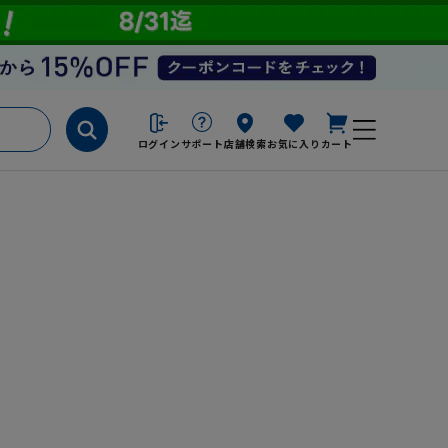
ログイン
サポート
店舗検索
お気に入り
カート