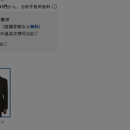
81円
から。分割手数料無料
t獲得
円（店舗受取なら
無料
）
の返品交換可
詳細
細
ウン