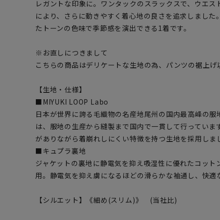
レガントな印象に。ワンタックのスラックスで、ウエス
により、さらに動きやすく着心地の良さを追求しました
たトーンの色味で季節感を演出できる1着です。
※お直しにつきまして
こちらの商品はデリケートな生地の為、パンツの裾上げ
【生地・仕様】
■MIYUKI LOOP Labo
日本が世界に誇る毛織物の名産地尾州の国内最高峰の服
は、服地の生産から縫製まで国内で一貫して行っていま
がありながら着崩れしにくい特徴を持つ生地を採用しま
■キュプラ裏地
ジャケットの裏地に静電気を抑え吸湿性に優れたコット
用。静電気を抑え虜になるほどの滑らかな袖通し、快適
【シルエット】《細め(スリム)》 (当社比)