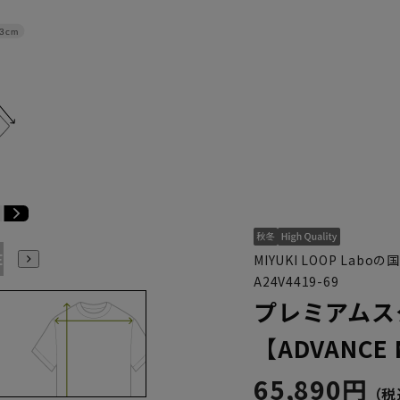
3cm
E3
BE4
BE5
BE6
BE7
BE8
YA4
YA5
YA6
MIYUKI LOOP Lab
A24V4419-69
プレミアムス
【ADVANCE
65,890円