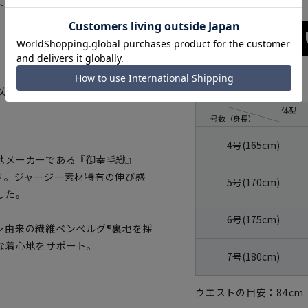
トのサイドシャーリングゴム仕様
。厚みのある生地感と、落ち着い
サイズ
以外のお直しは承れません。
体型
号数（身長）
4号(165cm)
地メーカーである『御幸毛織』
す。ジャージー素材特有の伸び感
5号(170cm)
した。
6号(175cm)
ン由来の繊維ベンベルグ®裏地を採
な着心地をサポート。
7号(180cm)
ウエストの目安：
84
cm