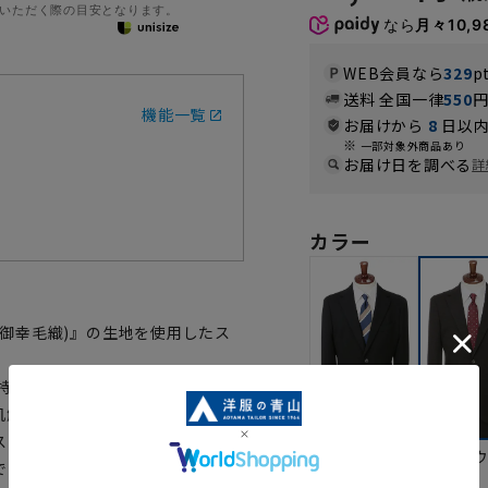
いただく際の目安となります。
なら
月々10,9
WEB会員なら
329
p
送料 全国一律
550
機能一覧
お届けから
8
日以内
一部対象外商品あり
お届け日を調べる
詳
カラー
bo(御幸毛織)』の生地を使用したス
の特許技術マナード糸を使用するこ
肌触りが特徴となっています。ダ
ストレッチ性を維持しながら膝抜
ブラック
ブラ
でありながら、サイドベンツでエ