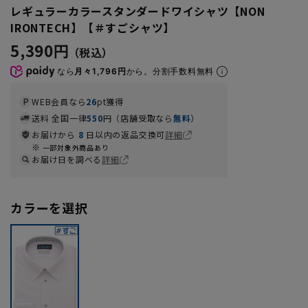
レギュラーカラースタンダードワイシャツ【NON
IRONTECH】【＃すごシャツ】
5,390円
なら
月々1,796円
から。分割手数料無料
WEB会員なら
26
pt獲得
送料 全国一律
550
円（店舗受取なら
無料
）
お届けから
8
日以内の返品交換可
詳細
一部対象外商品あり
お届け日を調べる
詳細
カラーを選択