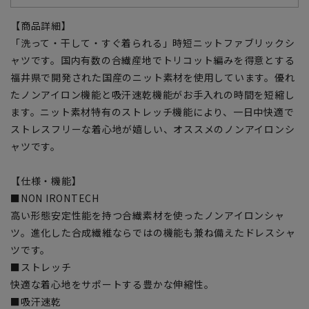
【商品詳細】
「洗って・干して・すぐ着られる」時短ニットファブリックシ
ャツです。国内有数の合繊産地でトリコット編みを得意とする
福井県で開発された国産のニット素材を使用しています。優れ
たノンアイロン機能と吸汗速乾機能がお手入れの時間を短縮し
ます。ニット素材特有のストレッチ機能により、一日中快適で
ストレスフリーな着心地が嬉しい、オススメのノンアイロンシ
ャツです。
【仕様・機能】
■NON IRONTECH
高い形態安定性能を持つ合繊素材を使ったノンアイロンシャ
ツ。進化した合成繊維ならではの機能も兼ね備えたドレスシャ
ツです。
■ストレッチ
快適な着心地をサポートする豊かな伸縮性。
■吸汗速乾