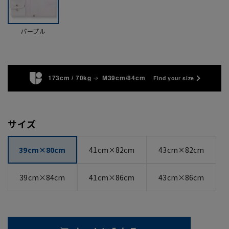
パープル
173cm / 70kg
M39cm/84cm
Find your size
サイズ
39cm×80cm
41cm×82cm
43cm×82cm
39cm×84cm
41cm×86cm
43cm×86cm