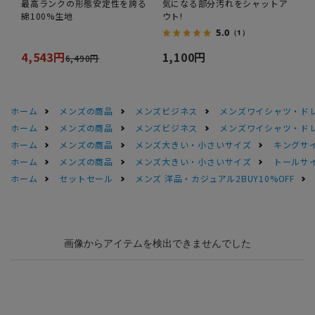
最高ランクの形態安定性を誇る
気になる部分汚れをシャットア
綿100%生地
ウト!
5.0
（1）
4,543円
1,100円
6,490円
ホーム
メンズの商品
メンズビジネス
メンズワイシャツ・ド
ホーム
メンズの商品
メンズビジネス
メンズワイシャツ・ド
ホーム
メンズの商品
メンズ大きい・小さいサイズ
キングサイ
ホーム
メンズの商品
メンズ大きい・小さいサイズ
トールサ
ホーム
セットセール
メンズ 洋品・カジュアル2BUY10%OFF