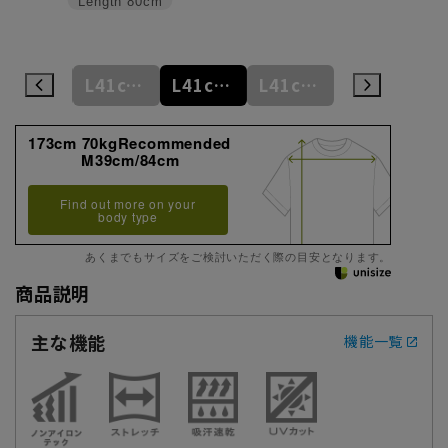
Length
80cm
L41cm/78cm
L41cm/80cm
L41cm/82cm
L41cm/84cm
L41cm/86cm
173cm 70kgRecommended
M39cm/84cm
Find out more on your
body type
あくまでもサイズをご検討いただく際の目安となります。
商品説明
主な機能
機能一覧