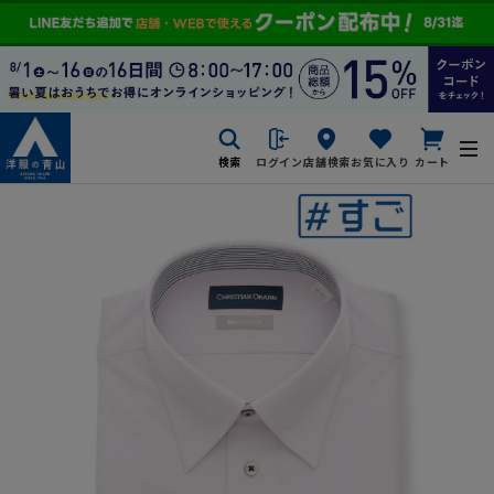
検索
ログイン
店舗検索
お気に入り
カート