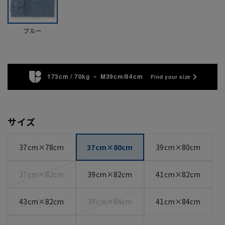
ブルー
173cm / 70kg
M39cm/84cm
Find your size
サイズ
37cm×78cm
37cm×80cm
39cm×80cm
37cm×82cm
39cm×82cm
41cm×82cm
43cm×82cm
39cm×84cm
41cm×84cm