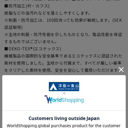
■防汚加工(衿・カフス)
皮脂などの油汚れなどを落としやすくします。
※制菌・防汚加工は、100回洗っても効果が継続します。(SEK
認証取得)
※生地の制菌・防汚性能を示したものとなり、製品性能を保証
するものではございません。
■OEKO-TEX®(エコテックス)
繊維製品の国際的な安全基準であるエコテックスに認証された
素材を使用しました。生地から付属まで、すべてが厳しい基準
をクリアした素材を使用、安全を安心して着用いただけます。
【シルエット】《細め(スリム)》 (当社比)
【商品に関するご注意】
■商品画像はサンプルのため、色味やサイズ等の仕様に変更が
ある場合がございますので、予めご了承ください。
■ゆとり感には個人差があります。サイズ表を確認の上、ご購
入の目安としてご利用ください。