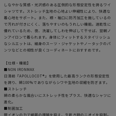
しなやかな質感・光沢感のある圧倒的な形態安定性を誇るワイ
シャツです。ストレッチ生地の心地よい伸縮性により、快適な
着心地をサポート。また、襟・袖口に防汚加工を施しているの
で汚れが付きにくく、落ちやすいのもうれしい機能。速乾性に
優れているため、夜、洗濯してしわを伸ばして干せば、翌朝ノ
ンアイロンで着られます。身体にフィットするスタイリッシュ
なシルエットは、細身のスーツ・ジャケットやノータックのパ
ンツなどとの相性が良くコーディネートにおすすめです。
【仕様・機能】
■NON IRONMAX
日清紡『APOLLOCOT®』を使用した最高ランクの形態安定性
を誇り、綿100%でありながらシワや生地の収縮を防ぎます。
■ストレッチ
綿の柔らかな風合いにストレッチ性をプラス、快適なシャツに
進化。
■制菌加工
銀イオンの力で細菌の増殖を抑え、生乾き時のニオイを抑制。