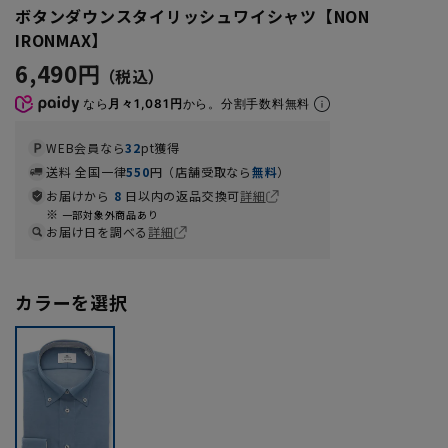
ボタンダウンスタイリッシュワイシャツ【NON
IRONMAX】
6,490円
なら
月々1,081円
から。分割手数料無料
WEB会員なら
32
pt獲得
送料 全国一律
550
円（店舗受取なら
無料
）
お届けから
8
日以内の返品交換可
詳細
一部対象外商品あり
お届け日を調べる
詳細
カラーを選択