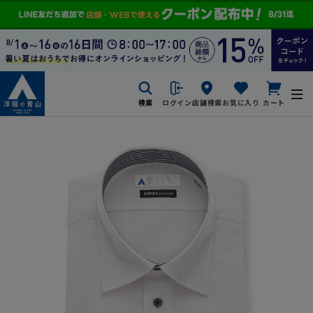
検索
ログイン
店舗検索
お気に入り
カート