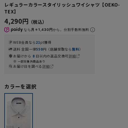
レギュラーカラースタイリッシュワイシャツ【OEKO-
TEX】
4,290円
なら
月々1,430円
から。分割手数料無料
WEB会員なら
21
pt獲得
送料 全国一律
550
円（店舗受取なら
無料
）
お届けから
8
日以内の返品交換可
詳細
一部対象外商品あり
お届け日を調べる
詳細
カラーを選択