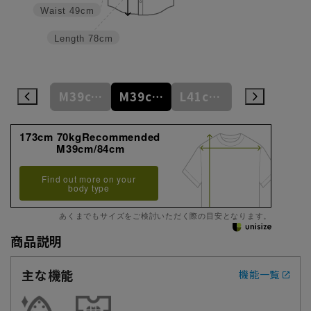
Waist
49cm
Length
78cm
S37cm/82cm
M39cm/80cm
M39cm/84cm
L41cm/82cm
L41cm/86cm
173cm 70kgRecommended
M39cm/84cm
Find out more on your
body type
あくまでもサイズをご検討いただく際の目安となります。
商品説明
主な機能
機能一覧