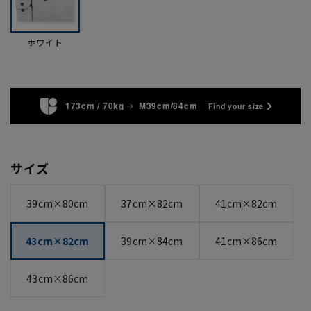
ホワイト
173cm / 70kg
M39cm/84cm
Find your size
サイズ
39cm×80cm
37cm×82cm
41cm×82cm
43cm×82cm
39cm×84cm
41cm×86cm
43cm×86cm