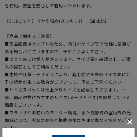
を使用。安全を安心して着用いただけます。
【シルエット】《やや細め(スッキリ)》 (当社比)
【商品に関するご注意】
■商品画像はサンプルのため、色味やサイズ等の仕様に変更が
ある場合がございますので、予めご了承ください。
■ゆとり感には個人差があります。サイズ表を確認の上、ご購
入の目安としてご利用ください。
■生地や仕様・デザインにより、着用感や実際のサイズ表に若
干の誤差が生じる場合がございます。予めご了承ください。
■サイズスペックは仕上がりサイズを記載しております。一
部、商品現物におすすめサイズ(ヌードサイズ)を記載している
商品もございます。
■ブラウザやお使いのモニター環境、また撮影時の室内外の光
加減により、実際の商品と掲載画像の色味が異なる場合がござ
います。
■店舗や各モールサイトと商品在庫を共有しております関係