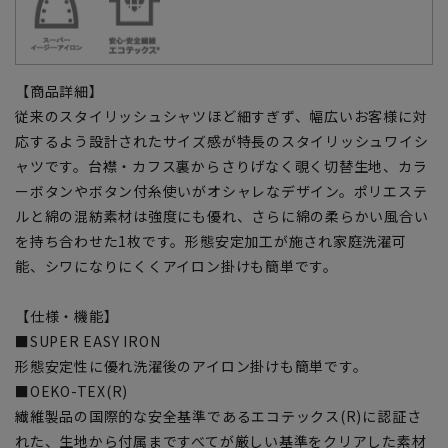
【商品詳細】
従来のスタイリッシュシャツほど細すぎず、幅広いお客様に対
応するよう設計されたサイズ感が特長のスタイリッシュワイシ
ャツです。台襟・カフス裏からさりげなく覗く切替生地、カラ
ーボタンやボタン付糸使いがオシャレなデザイン。ポリエステ
ルと綿の混紡素材は強度にも優れ、さらに綿の柔らかい風合い
を持ち合わせた1枚です。形態安定加工が施され家庭洗濯可
能、シワになりにくくアイロン掛けも簡単です。
【仕様・機能】
■SUPER EASY IRON
形態安定性に優れ洗濯後のアイロン掛けも簡単です。
■OEKO-TEX(R)
繊維製品の国際的な安全基準であるエコテックス(R)に認証さ
れた、生地から付属まですべてが厳しい基準をクリアした素材