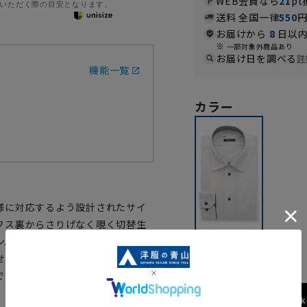
WEB会員なら
21
pt
いただく際の目安となります。
送料 全国一律
550
お届けから
8
日以内
一部対象外商品あり
お届け日を調べる
詳
機能一覧
カラー
様に対応するよう設計されたサイ
フス裏からさりげなく覗く切替生
ン。ポリエステルと綿の混紡素材
ホワイト
せた1枚です。形態安定加工が施さ
です。
173cm / 70k