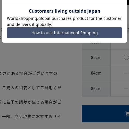
サイズ
首周り
37c
認証された、生地から付属まですべ
裄丈
て着用いただけます。
―
80cm
82cm
―
84cm
変更がある場合がございますの
―
、ご購入の目安としてご利用くだ
86cm
表に若干の誤差が生じる場合がご
。一部、商品現物におすすめサイ