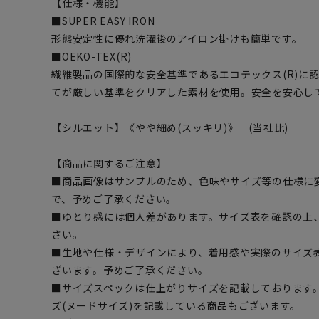
【仕様・機能】
■SUPER EASY IRON
形態安定性に優れ洗濯後のアイロン掛けも簡単です。
■OEKO-TEX(R)
繊維製品の国際的な安全基準であるエコテックス(R)に
てが厳しい基準をクリアした素材を使用。安全を安心し
【シルエット】《やや細め(スッキリ)》 (当社比)
【商品に関するご注意】
■商品画像はサンプルのため、色味やサイズ等の仕様に
で、予めご了承ください。
■ゆとり感には個人差があります。サイズ表を確認の上
さい。
■生地や仕様・デザインにより、着用感や実際のサイズ
ざいます。予めご了承ください。
■サイズスペックは仕上がりサイズを記載しております
ズ(ヌードサイズ)を記載している商品もございます。