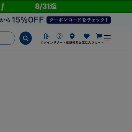
ログイン
サポート
店舗検索
お気に入り
カート