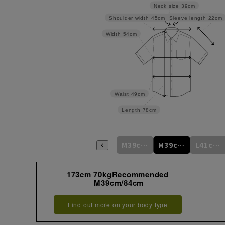
Neck size
39cm
Sleeve length
22cm
Shoulder width
45cm
Width
54cm
Waist
49cm
Length
78cm
S37cm/78cm
S37cm/82cm
M39cm/80cm
M39cm/84cm
L41cm/82cm
173cm 70kgRecommended
M39cm/84cm
Find out more on your body type