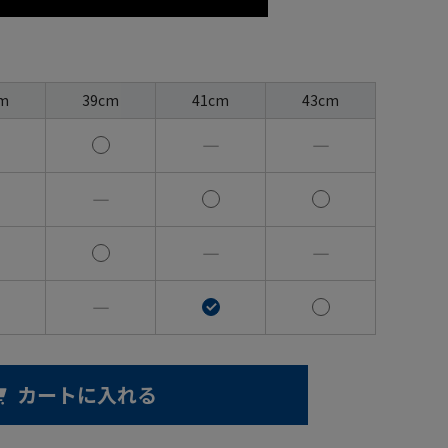
m
39cm
41cm
43cm
―
―
―
―
―
―
カートに入れる