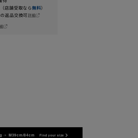
獲得
円（店舗受取なら
無料
）
の返品交換可
詳細
細
g
M39cm/84cm
Find your size