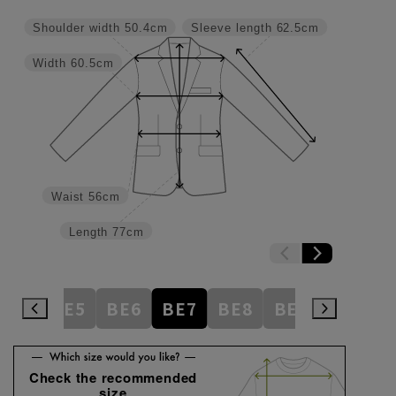
Shoulder width
50.4cm
Sleeve length
62.5cm
Width
60.5cm
Waist
56cm
Length
77cm
BE4
BE5
BE6
BE7
BE8
BE9
BE10
Check the recommended
size