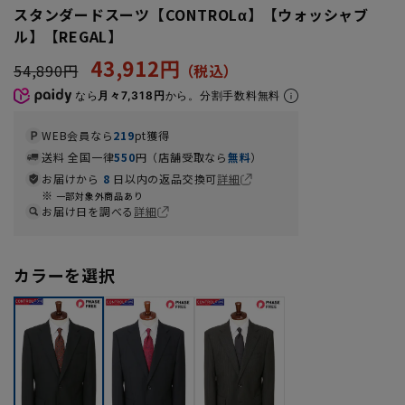
スタンダードスーツ【CONTROLα】【ウォッシャブ
ル】【REGAL】
43,912円
54,890円
なら
月々7,318円
から。分割手数料無料
WEB会員なら
219
pt獲得
送料 全国一律
550
円（店舗受取なら
無料
）
お届けから
8
日以内の返品交換可
詳細
一部対象外商品あり
お届け日を調べる
詳細
カラーを選択