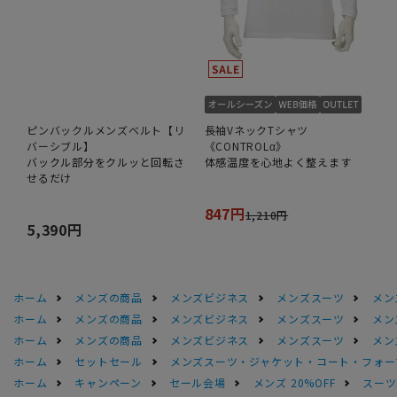
ピンバックルメンズベルト【リ
長袖VネックTシャツ
バーシブル】
《CONTROLα》
バックル部分をクルッと回転さ
体感温度を心地よく整えます
せるだけ
847円
1,210円
5,390円
ホーム
メンズの商品
メンズビジネス
メンズスーツ
メン
ホーム
メンズの商品
メンズビジネス
メンズスーツ
メン
ホーム
メンズの商品
メンズビジネス
メンズスーツ
メン
ホーム
セットセール
メンズスーツ・ジャケット・コート・フォーマル
ホーム
キャンペーン
セール会場
メンズ 20%OFF
スーツS