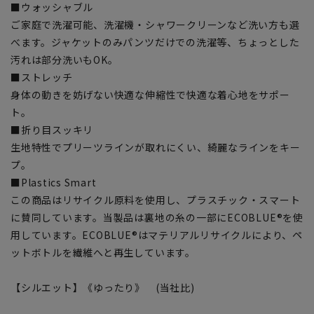
■ウォッシャブル
ご家庭で洗濯可能、洗濯機・シャワークリーンなど洗い方も選
べます。ジャケットのみパンツだけでの洗濯等、ちょっとした
汚れは部分洗いもOK。
■ストレッチ
身体の動きを妨げない快適な伸縮性で快適な着心地をサポー
ト。
■折り目スッキリ
生地特性でプリーツラインが取れにくい、綺麗なラインをキー
プ。
■Plastics Smart
この商品はリサイクル原料を使用し、プラスチック・スマート
に賛同しています。当製品は裏地の糸の一部にECOBLUE®を使
用しています。ECOBLUE®はマテリアルリサイクルにより、ペ
ットボトルを繊維へと再生しています。
【シルエット】《ゆったり》 (当社比)