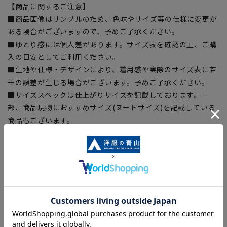
【商品に関するご注意】
■商品画像はサンプルのため、色味やサイズ等の仕様に変更が
ある場合がございますので、予めご了承ください。
■ゆとり感には個人差があります。サイズ表を確認の上、ご購
入の目安としてご利用ください。
■生地や仕様・デザインにより、着用感や実際のサイズ表に若
干の誤差が生じる場合がございます。予めご了承ください。
■サイズスペックは仕上がりサイズを記載しております。一
部、商品現物におすすめサイズ(ヌードサイズ)を記載している
商品もございます。
■ブラウザやお使いのモニター環境、また撮影時の室内外の光
加減により、実際の商品と掲載画像の色味が異なる場合がござ
います。
■店舗や各モールサイトと商品在庫を共有しております関係
上、ご注文いただいたタイミングにより欠品が発生し、ご注文
を完了できない場合がございます。予めご了承ください。
■お急ぎ発送のご注文につきましても、ご注文のタイミングに
よってはお急ぎ発送サービスを選択できない場合がございま