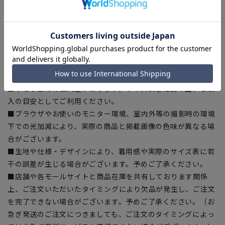
感のある台場仕立て。スラックスにアジャスターを施すなど、
動きやすさや長時間の着席にも配慮した細かなディテールにも
こだわりました。
【シルエット】《ゆったり》 (当社比)
【商品に関するご注意】
■ゆとり感には個人差があります。サイズ表を確認の上、ご購
入の目安としてご利用ください。
■ブラウザやお使いのモニター環境、室内外等の撮影時の環境
下での光加減により、実際の商品と掲載画像の色味が異なる場
合がございます。
■生地や仕様・デザインにより、着用感や実際のサイズ表に若
干の誤差が生じる場合がございます。予めご了承ください。
■店舗や各モールサイトと商品在庫を共有しております関係
上、ご注文いただいたタイミングにより欠品が発生し、ご注文
を完了できない場合がございます。予めご了承ください。（お
急ぎ発送のご注文につきましても、ご注文のタイミングによっ