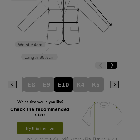
Waist
64cm
Length
85.5cm
E6
E7
E8
E9
E10
K4
K5
K6
K7
Check the recommended
size
Try this item on
あくまでもサイズをご検討いただく際の目安となります。