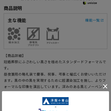
商品説明
主な機能
機能一覧
【商品詳細】
冠婚葬祭にふさわしい黒さを極めたスタンダードフォーマルで
す。
昼夜兼用の略礼装で慶事、祝事、弔事と幅広くお使いいただけ
ます。黒の中の黒を実現するために超濃染加工を施し、よりフ
ォーマルな印象を演出しています。深みのある黒とノーベント
をはじめとするフォーマル仕様のデザイン。しなやかな風合い
と、きめが細かく美しい素材感を際立たせるREGALならでは
のソフトなシルエット。上着は手縫い風のAMFステッチや高級