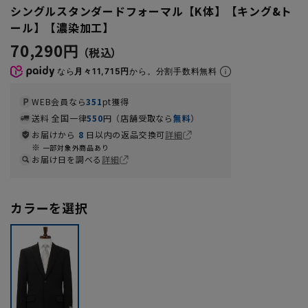
シングルスタンダードフォーマル【K体】【キング&ト
ール】【濃染加工】
70,290円
なら
月々11,715円
から。分割手数料無料
WEB会員なら
351
pt獲得
送料 全国一律
550
円（店舗受取なら
無料
）
お届けから
8
日以内の返品交換可
詳細
一部対象外商品あり
お届け日を調べる
詳細
カラーを選択