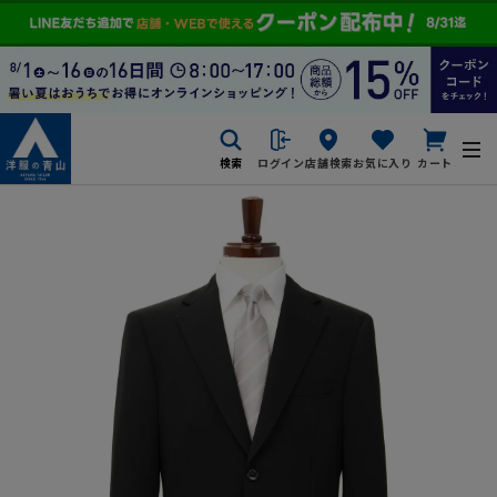
検索
ログイン
店舗検索
お気に入り
カート