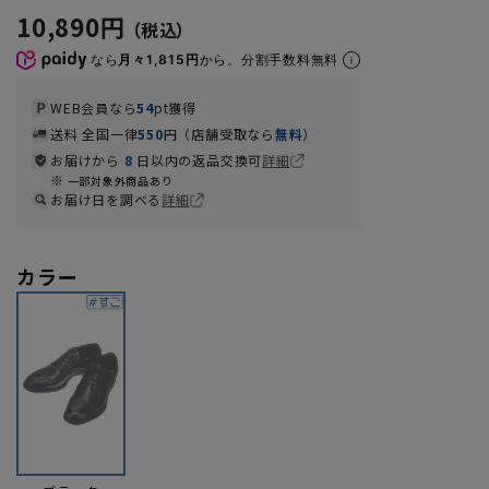
10,890円
なら
月々1,815円
から。分割手数料無料
WEB会員なら
54
pt獲得
送料 全国一律
550
円（店舗受取なら
無料
）
お届けから
8
日以内の返品交換可
詳細
一部対象外商品あり
お届け日を調べる
詳細
カラー