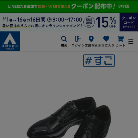
検索
ログイン
店舗検索
お気に入り
カート