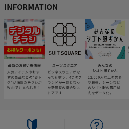
INFORMATION
最新のお買い得情報
スーツスクエア
みんなの
シゴト服ずかん
人気アイテムやおす
ビジネスウェアがな
すめ商品などの“おト
んでも揃う、4つのブ
12,000人以上の業界
ク“が満載のチラシが
ランドが一体となっ
や職種、シーンなど
Webでも見られる！
た新感覚の複合型ス
のシゴト服の着用傾
トアです
向をデータ化。