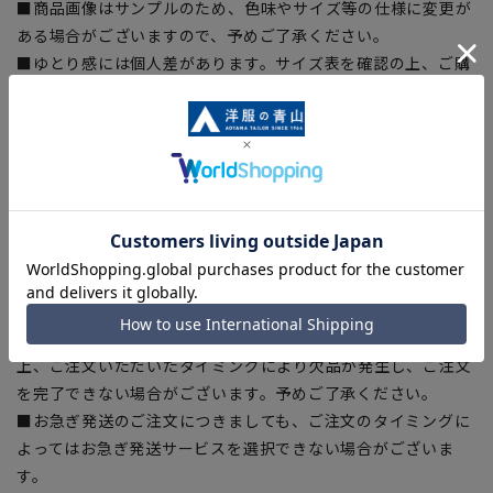
■商品画像はサンプルのため、色味やサイズ等の仕様に変更が
ある場合がございますので、予めご了承ください。
■ゆとり感には個人差があります。サイズ表を確認の上、ご購
入の目安としてご利用ください。
■生地や仕様・デザインにより、着用感や実際のサイズ表に若
干の誤差が生じる場合がございます。予めご了承ください。
■サイズスペックは仕上がりサイズを記載しております。一
部、商品現物におすすめサイズ(ヌードサイズ)を記載している
商品もございます。
■ブラウザやお使いのモニター環境、また撮影時の室内外の光
加減により、実際の商品と掲載画像の色味が異なる場合がござ
います。
■店舗や各モールサイトと商品在庫を共有しております関係
上、ご注文いただいたタイミングにより欠品が発生し、ご注文
を完了できない場合がございます。予めご了承ください。
■お急ぎ発送のご注文につきましても、ご注文のタイミングに
よってはお急ぎ発送サービスを選択できない場合がございま
す。