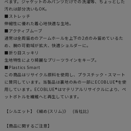
べます。ジャケットのみパンツだけでの洗濯等、ちょっとした
汚れは部分洗いもOK。
■ストレッチ
伸縮性に優れた着心地快適な生地。
■アクティブムーブ
通常は全周留めのアームホールを上下の2点のみ留めているた
め、腕の可動域が拡大、快適ショルダーに。
■折り目スッキリ
生地特性により綺麗なプリーツラインをキープ。
■Plastics Smart
この商品はリサイクル原料を使用し、プラスチック・スマート
に賛同しています。当製品は裏地の糸の一部にECOBLUE®を使
用しています。ECOBLUE®はマテリアルリサイクルにより、ペ
ットボトルを繊維へと再生しています。
【シルエット】《細め(スリム)》 (当社比)
【商品に関するご注意】