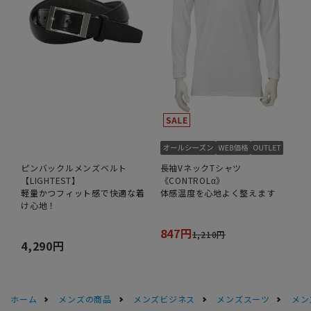
ピンバックルメンズベルト
長袖VネックTシャツ
【LIGHTEST】
《CONTROLα》
軽量かつフィット感で快適な着
体感温度を心地よく整えます
け心地！
847円
1,210円
4,290円
ホーム
メンズの商品
メンズビジネス
メンズスーツ
メン