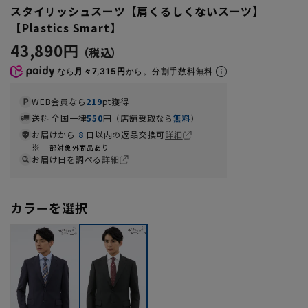
スタイリッシュスーツ【肩くるしくないスーツ】
【Plastics Smart】
43,890円
なら
月々7,315円
から。分割手数料無料
WEB会員なら
219
pt獲得
送料 全国一律
550
円（店舗受取なら
無料
）
お届けから
8
日以内の返品交換可
詳細
一部対象外商品あり
お届け日を調べる
詳細
カラーを選択