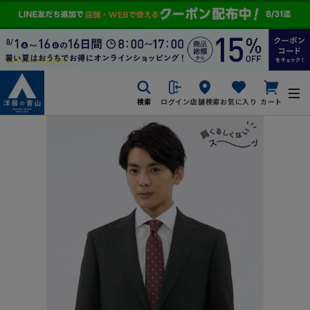
検索
ログイン
店舗検索
お気に入り
カート