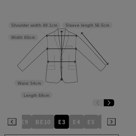
Shoulder width
49.1cm
Sleeve length
56.5cm
Width
60cm
Waist
54cm
Length
69cm
BE8
BE9
BE10
E3
E4
E5
E6
E7
E