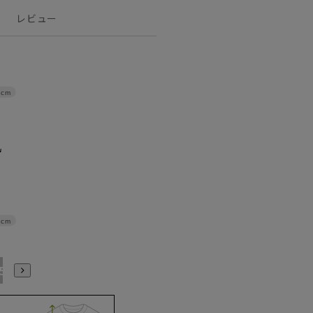
レビュー
8cm
5cm
15号
17号