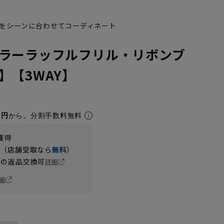
をシーンに合わせてコーディネート
ラーラッフルフリル・リボンブ
】【3WAY】
1円
から。分割手数料無料
獲得
円（店舗受取なら
無料
）
の返品交換可
詳細
細