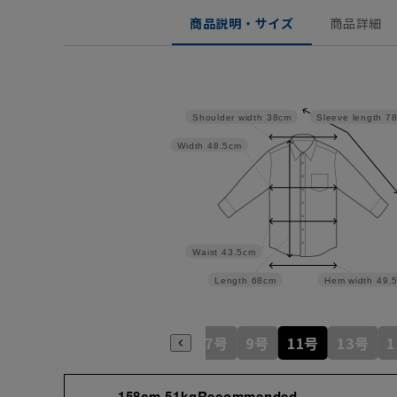
商品説明・サイズ
商品詳細
Shoulder width
38cm
Sleeve length
7
Width
48.5cm
Waist
43.5cm
Length
68cm
Hem width
49.
7号
9号
11号
13号
158cm 51kgRecommended