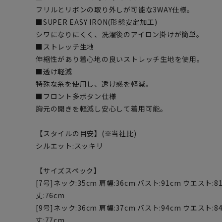
フリルとリボンの取り外しが可能な3WAY仕様。
■SUPER EASY IRON(形態安定加工)
シワになりにくく、洗濯後のアイロン掛けが簡単。
■ストレッチ生地
伸縮性があり着心地の良いストレッチ生地を使用。
■透け軽減
特殊な糸を使用し、透け感を軽減。
■フロント多ボタン仕様
胸元の開きを軽減し安心して着用可能。
【スタイルの目安】(※当社比)
シルエット:スッキリ
【サイズスペック】
[7号]ネック:35cm 肩幅:36cm バスト:91cm ウエスト:81
丈:76cm
[9号]ネック:36cm 肩幅:37cm バスト:94cm ウエスト:84
丈:77cm