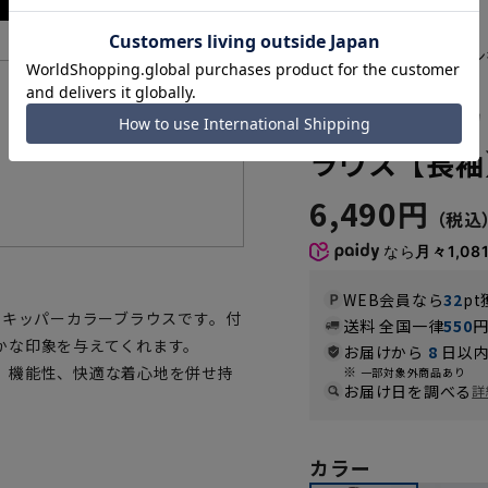
ラッフルフリル・リボン
RSF25105-72
機能一覧
スキッパーカ
ラウス【長袖
6,490円
なら
月々1,08
WEB会員なら
32
pt
スキッパーカラーブラウスです。付
送料 全国一律
550
かな印象を与えてくれます。
お届けから
8
日以内
、機能性、快適な着心地を併せ持
一部対象外商品あり
お届け日を調べる
詳
カラー