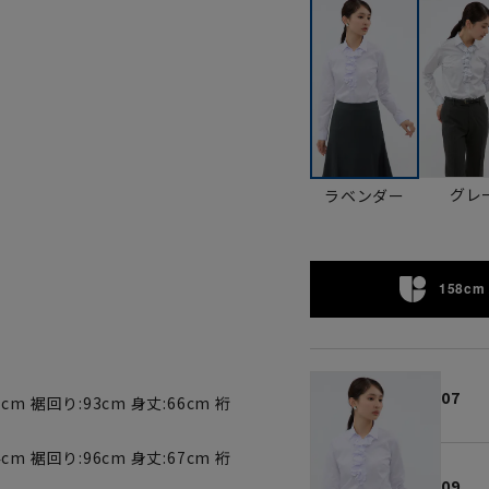
グレ
ラベンダー
158cm 
07
cm 裾回り:93cm 身丈:66cm 裄
cm 裾回り:96cm 身丈:67cm 裄
09