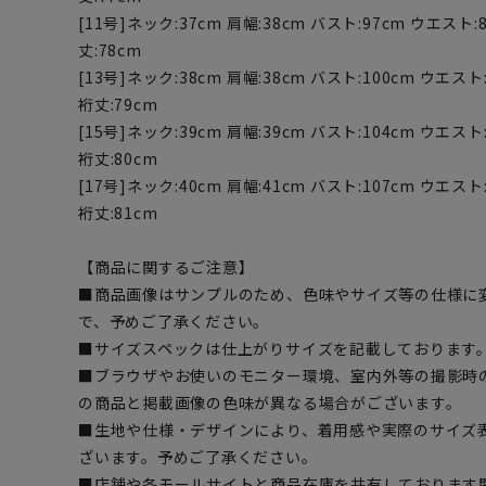
[11号]ネック:37cm 肩幅:38cm バスト:97cm ウエスト:8
丈:78cm
[13号]ネック:38cm 肩幅:38cm バスト:100cm ウエスト:
裄丈:79cm
[15号]ネック:39cm 肩幅:39cm バスト:104cm ウエスト:
裄丈:80cm
[17号]ネック:40cm 肩幅:41cm バスト:107cm ウエスト:
裄丈:81cm
【商品に関するご注意】
■商品画像はサンプルのため、色味やサイズ等の仕様に
で、予めご了承ください。
■サイズスペックは仕上がりサイズを記載しております
■ブラウザやお使いのモニター環境、室内外等の撮影時
の商品と掲載画像の色味が異なる場合がございます。
■生地や仕様・デザインにより、着用感や実際のサイズ
ざいます。予めご了承ください。
■店舗や各モールサイトと商品在庫を共有しております