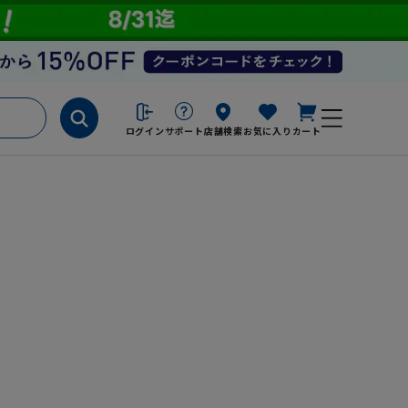
ログイン
サポート
店舗検索
お気に入り
カート