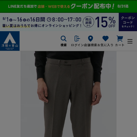
検索
ログイン
店舗検索
お気に入り
カート