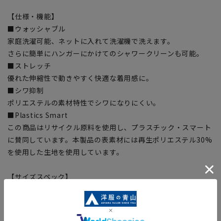
【仕様・機能】
■ウォッシャブル
家庭洗濯可能、ネットに入れて洗濯機で洗えます。
さらに簡単にハンガーにかけてのシャワークリーンも可能。
■ストレッチ
優れた伸縮性で動きやすく快適な着用感に。
■シワ抑制
ポリエステルの素材特性でシワになりにくい。
■Plastics Smart
この商品はリサイクル原料を使用し、プラスチック・スマート
に賛同しています。本製品の表素材には再生ポリエステル30%
を使用した生地を使用しています。
【サイズスペック】
[76]ウエスト:78cm ヒップ:95.8cm 股上:22cm 股下:91cm 渡
り幅:32.2cm
[79]ウエスト:81cm ヒップ:98.8cm 股上:22.5cm 股下:91cm