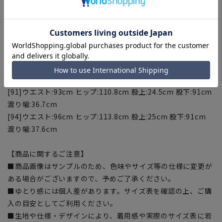
渡り幅:33.1cm
[82]ウエスト:84cm ヒップ:101.8cm 股上:23cm 股下:91cm
渡り幅:34cm
[85]ウエスト:87cm ヒップ:104.8cm 股上:23.5cm 股下:91cm
渡り幅:34.9cm
[88]ウエスト:90cm ヒップ:107.8cm 股上:24cm 股下:91cm
渡り幅:35.8cm
[91]ウエスト:93cm ヒップ:110.8cm 股上:24.5cm 股下:91cm
渡り幅:36.7cm
[94]ウエスト:96cm ヒップ:113.8cm 股上:25cm 股下:91cm
渡り幅:37.6cm
【商品に関するご注意】
■商品画像はサンプルのため、色味やサイズ等の仕様に変更が
ある場合がございますので、予めご了承ください。
■ゆとり感には個人差があります。サイズ表を確認の上、ご購
入の目安としてご利用ください。
■生地や仕様・デザインにより、着用感や実際のサイズ表に若