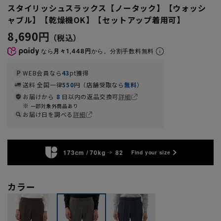
スタイリッシュスラックス【ノータック】【ウォッシ
ャブル】【乾燥機OK】【セットアップ着用可】
8,690円
なら
月々1,448円
から。分割手数料無料
WEB会員なら
43
pt獲得
送料 全国一律
550
円（店舗受取なら
無料
）
お届けから
8
日以内の返品交換可
詳細
一部対象外商品あり
お届け日を調べる
詳細
173cm / 70kg
82
Find your size
カラー