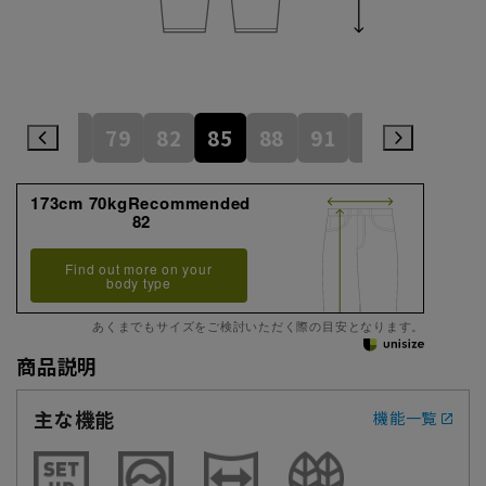
76
79
82
85
88
91
94
173cm 70kgRecommended
82
Find out more on your
body type
あくまでもサイズをご検討いただく際の目安となります。
商品説明
主な機能
機能一覧