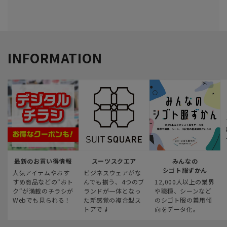
INFORMATION
最新のお買い得情報
スーツスクエア
みんなの
シゴト服ずかん
人気アイテムやおす
ビジネスウェアがな
すめ商品などの“おト
んでも揃う、4つのブ
12,000人以上の業界
ク“が満載のチラシが
ランドが一体となっ
や職種、シーンなど
Webでも見られる！
た新感覚の複合型ス
のシゴト服の着用傾
トアです
向をデータ化。