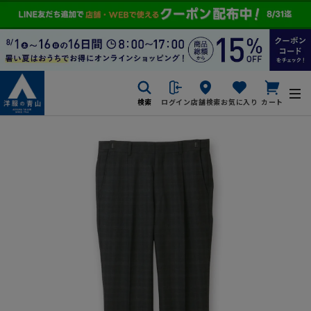
検索
ログイン
店舗検索
お気に入り
カート