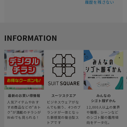
履歴を残さない
INFORMATION
最新のお買い得情報
スーツスクエア
みんなの
シゴト服ずかん
人気アイテムやおす
ビジネスウェアがな
すめ商品などの“おト
んでも揃う、4つのブ
12,000人以上の業界
ク“が満載のチラシが
ランドが一体となっ
や職種、シーンなど
Webでも見られる！
た新感覚の複合型ス
のシゴト服の着用傾
トアです
向をデータ化。