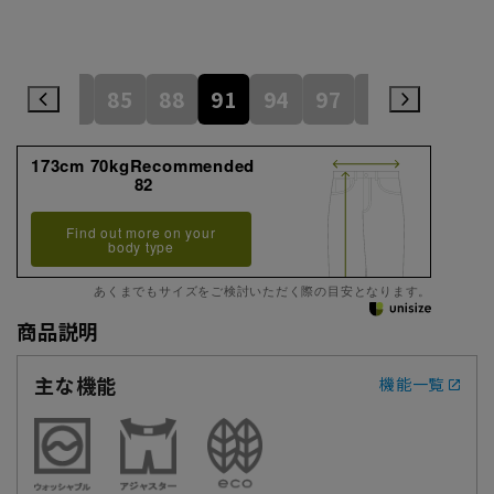
79
82
85
88
91
94
97
100
105
173cm 70kgRecommended
82
Find out more on your
body type
あくまでもサイズをご検討いただく際の目安となります。
商品説明
主な機能
機能一覧