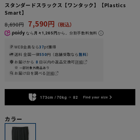
スタンダードスラックス【ワンタック】【Plastics
Smart】
7,590円
8,690円
なら
月々1,265円
から。分割手数料無料
WEB会員なら
37
pt獲得
送料 全国一律
550
円（店舗受取なら
無料
）
お届けから
8
日以内の返品交換可
詳細
一部対象外商品あり
お届け日を調べる
詳細
173cm / 70kg
82
Find your size
カラー