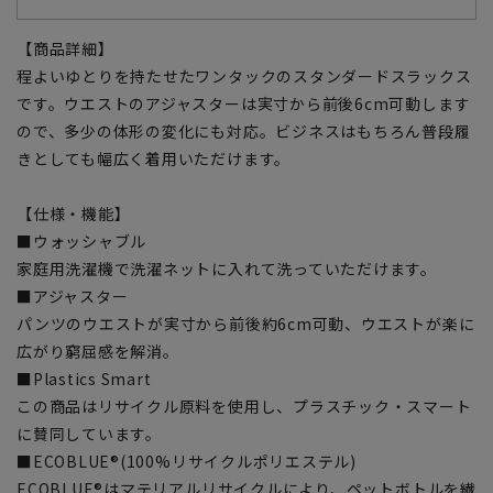
【商品詳細】
程よいゆとりを持たせたワンタックのスタンダードスラックス
です。ウエストのアジャスターは実寸から前後6cm可動します
ので、多少の体形の変化にも対応。ビジネスはもちろん普段履
きとしても幅広く着用いただけます。
【仕様・機能】
■ウォッシャブル
家庭用洗濯機で洗濯ネットに入れて洗っていただけます。
■アジャスター
パンツのウエストが実寸から前後約6cm可動、ウエストが楽に
広がり窮屈感を解消。
■Plastics Smart
この商品はリサイクル原料を使用し、プラスチック・スマート
に賛同しています。
■ECOBLUE®(100%リサイクルポリエステル)
ECOBLUE®はマテリアルリサイクルにより、ペットボトルを繊