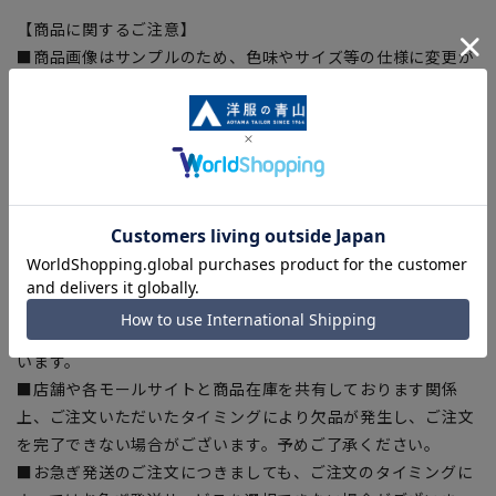
【商品に関するご注意】
■商品画像はサンプルのため、色味やサイズ等の仕様に変更が
ある場合がございますので、予めご了承ください。
■ゆとり感には個人差があります。サイズ表を確認の上、ご購
入の目安としてご利用ください。
■生地や仕様・デザインにより、着用感や実際のサイズ表に若
干の誤差が生じる場合がございます。予めご了承ください。
■サイズスペックは仕上がりサイズを記載しております。一
部、商品現物におすすめサイズ(ヌードサイズ)を記載している
商品もございます。
■ブラウザやお使いのモニター環境、また撮影時の室内外の光
加減により、実際の商品と掲載画像の色味が異なる場合がござ
います。
■店舗や各モールサイトと商品在庫を共有しております関係
上、ご注文いただいたタイミングにより欠品が発生し、ご注文
を完了できない場合がございます。予めご了承ください。
■お急ぎ発送のご注文につきましても、ご注文のタイミングに