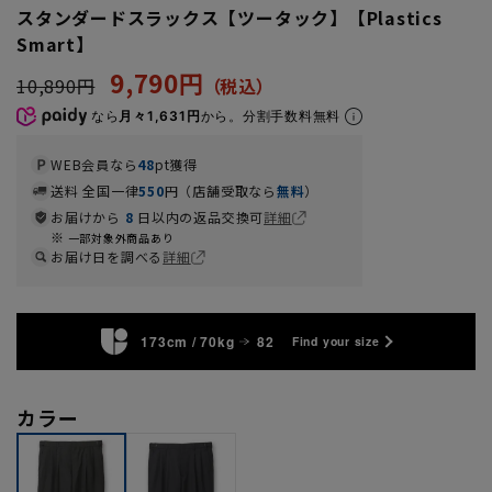
スタンダードスラックス【ツータック】【Plastics
Smart】
9,790円
10,890円
なら
月々1,631円
から。分割手数料無料
WEB会員なら
48
pt獲得
送料 全国一律
550
円（店舗受取なら
無料
）
お届けから
8
日以内の返品交換可
詳細
一部対象外商品あり
お届け日を調べる
詳細
173cm / 70kg
82
Find your size
カラー