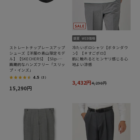
ストレートチップレースアップ
冷たいポロシャツ【ボタンダウ
シューズ【洋服の青山限定モデ
ン】【＃すごポロ】
ル】【SKECHERS】【Slip-
肌に触れるとヒンヤリ感じる心
ins】
画期的なハンズフリー「スリッ
地よい涼感
プ・インズ」
4.5
（2）
3,432円
4,290円
15,290円