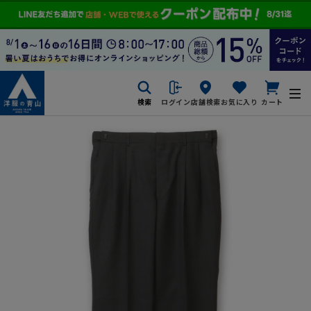
検索
ログイン
店舗検索
お気に入り
カート