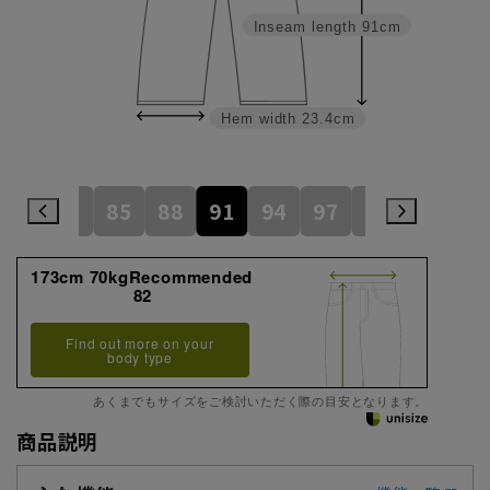
Inseam length
91cm
Hem width
23.4cm
79
82
85
88
91
94
97
100
105
173cm 70kgRecommended
82
Find out more on your
body type
あくまでもサイズをご検討いただく際の目安となります。
商品説明