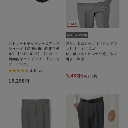
ストレートチップレースアップ
冷たいポロシャツ【ボタンダウ
シューズ【洋服の青山限定モデ
ン】【＃すごポロ】
ル】【SKECHERS】【Slip-
肌に触れるとヒンヤリ感じる心
ins】
画期的なハンズフリー「スリッ
地よい涼感
プ・インズ」
4.5
（2）
3,432円
4,290円
15,290円