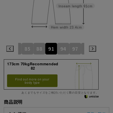
Inseam length
91cm
Hem width
23.4cm
79
82
85
88
91
94
97
100
105
173cm 70kgRecommended
82
Find out more on your
body type
あくまでもサイズをご検討いただく際の目安となります。
商品説明