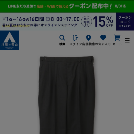
検索
ログイン
店舗検索
お気に入り
カート