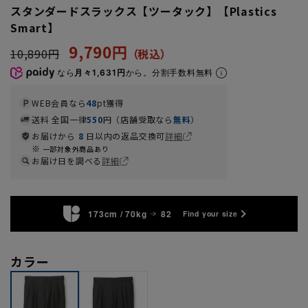
スタンダードスラックス【ツータック】【Plastics
Smart】
9,790円
10,890円
なら
月々1,631円
から。分割手数料無料
WEB会員なら
48
pt獲得
送料 全国一律
550
円（店舗受取なら
無料
）
お届けから
8
日以内の返品交換可
詳細
一部対象外商品あり
お届け日を調べる
詳細
173cm / 70kg
82
Find your size
カラー