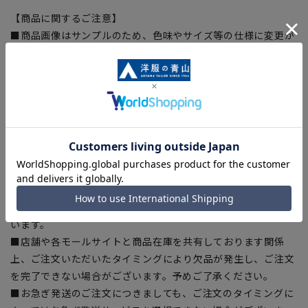
【商品に関するご注意】
■商品画像はサンプルのため、色味やサイズ等の仕様に変更が
ある場合がございますので、予めご了承ください。
■ゆとり感には個人差があります。サイズ表を確認の上、ご購
入の目安としてご利用ください。
■生地や仕様・デザインにより、着用感や実際のサイズ表に若
干の誤差が生じる場合がございます。予めご了承ください。
■サイズスペックは仕上がりサイズを記載しております。一
部、商品現物におすすめサイズ(ヌードサイズ)を記載している
商品もございます。
■ブラウザやお使いのモニター環境、また撮影時の室内外の光
加減により、実際の商品と掲載画像の色味が異なる場合がござ
います。
■店舗や各モールサイトと商品在庫を共有しております関係
上、ご注文いただいたタイミングにより欠品が発生し、ご注文
を完了できない場合がございます。予めご了承ください。
■お急ぎ発送のご注文につきましても、ご注文のタイミングに