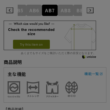
AB4
AB5
AB6
AB7
AB8
BE3
BE4
Check the recommended
size
Try this item on
あくまでもサイズをご検討いただく際の目安となります。
商品説明
主な機能
機能一覧
【商品詳細】