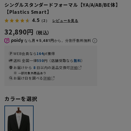
シングルスタンダードフォーマル【YA/A/AB/BE体】
【Plastics Smart】
4.5
（2）
レビューを見る
32,890円
なら
月々5,481円
から。分割手数料無料
WEB会員なら
164
pt獲得
送料 全国一律
550
円（店舗受取なら
無料
）
お届けから
8
日以内の返品交換可
詳細
一部対象外商品あり
お届け日を調べる
詳細
カラーを選択