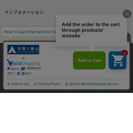
インフォメーション
おすすめコンテンツ
ポリシー・企業情報
当サイトでは、快適な閲覧体験とコンテンツ改善のためにCookieを使用
しています。閲覧を続けることで、Cookieの使用に同意したものとみな
オーダースーツなら SHITATE
します。詳細については
プライバシーポリシー
をご確認ください。
同意して閉じる
OFFICIAL SNS