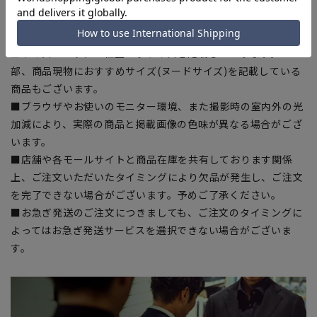
■生地や仕様・デザインにより、着用感や実際のサイズ表に若
干の誤差が生じる場合がございます。予めご了承ください。
■サイズスペックは仕上がりサイズを記載しております。一
部、商品現物におすすめサイズ(ヌードサイズ)を記載している
商品もございます。
■ブラウザやお使いのモニター環境、また撮影時の室内外の光
加減により、実際の商品と掲載画像の色味が異なる場合がござ
います。
■店舗や各モールサイトと商品在庫を共有しております関係
上、ご注文いただいたタイミングにより欠品が発生し、ご注文
を完了できない場合がございます。予めご了承ください。
■お急ぎ発送のご注文につきましても、ご注文のタイミングに
よってはお急ぎ発送サービスを選択できない場合がございま
す。