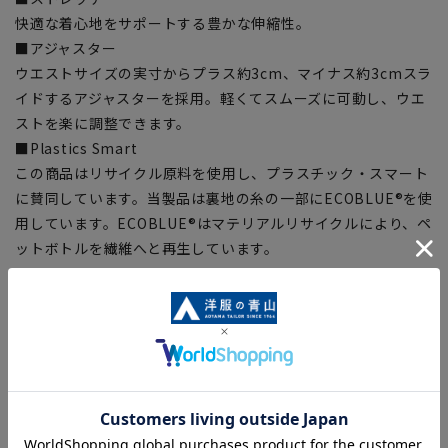
快適な着心地をサポートする豊かな伸縮性。
■アジャスター
ウエストサイズの実寸からプラス約3cm、マイナス約3cmスラ
イドするアジャスターを採用。軽くてスムーズに可動し、ウエ
ストを楽に調整できます。
■Plastics Smart
この商品はリサイクル原料を使用し、プラスチック・スマート
に賛同しています。当製品は裏地の糸の一部にECOBLUE®を使
用しています。ECOBLUE®はマテリアルリサイクルにより、ペ
ットボトルを繊維へと再生しています。
【シルエット】《標準》 (当社比)
【商品に関するご注意】
■商品画像はサンプルのため、色味やサイズ等の仕様に変更が
ある場合がございますので、予めご了承ください。
■ゆとり感には個人差があります。サイズ表を確認の上、ご購
入の目安としてご利用ください。