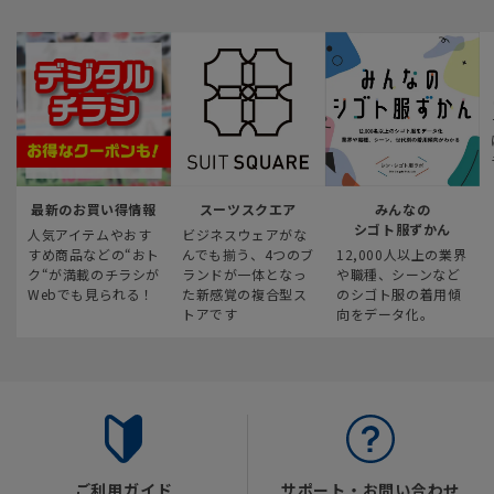
最新のお買い得情報
スーツスクエア
みんなの
シゴト服ずかん
人気アイテムやおす
ビジネスウェアがな
すめ商品などの“おト
んでも揃う、4つのブ
12,000人以上の業界
ク“が満載のチラシが
ランドが一体となっ
や職種、シーンなど
Webでも見られる！
た新感覚の複合型ス
のシゴト服の着用傾
トアです
向をデータ化。
ご利用ガイド
サポート・お問い合わせ