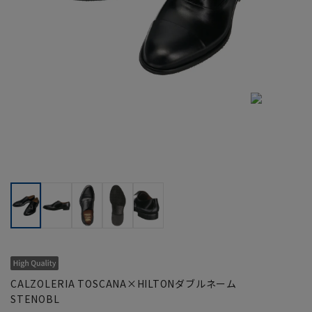
CALZOLERIA TOSCANA×HILTONダブルネーム
STENOBL