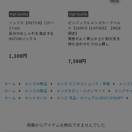
ソックス【HILTON】(25～
ピンバックルメンズカーブベル
27cm)
ト【SANYO LEATHER】【WEB
足元のおしゃれを演出する
限定】
HILTONソックス
発色がよく柔らかさと耐久性を
持ち合わせたクロム鞣し
1,100円
7,590円
ホーム
メンズの商品
メンズ ビジネスシューズ・革靴
メンズ
ホーム
メンズの商品
メンズ大きい・小さいサイズ
キングサイ
ホーム
セットセール
メンズ 洋品・カジュアル2BUY10%OFF