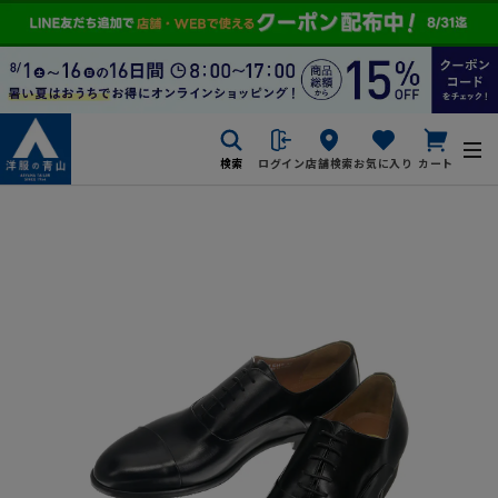
検索
ログイン
店舗検索
お気に入り
カート