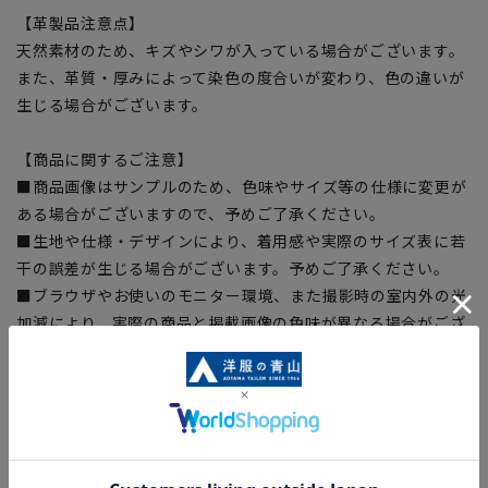
【革製品注意点】
天然素材のため、キズやシワが入っている場合がございます。
また、革質・厚みによって染色の度合いが変わり、色の違いが
生じる場合がございます。
【商品に関するご注意】
■商品画像はサンプルのため、色味やサイズ等の仕様に変更が
ある場合がございますので、予めご了承ください。
■生地や仕様・デザインにより、着用感や実際のサイズ表に若
干の誤差が生じる場合がございます。予めご了承ください。
■ブラウザやお使いのモニター環境、また撮影時の室内外の光
加減により、実際の商品と掲載画像の色味が異なる場合がござ
います。
■店舗や各モールサイトと商品在庫を共有しております関係
上、ご注文いただいたタイミングにより欠品が発生し、ご注文
を完了できない場合がございます。予めご了承ください。
■お急ぎ発送のご注文につきましても、ご注文のタイミングに
よってはお急ぎ発送サービスを選択できない場合がございま