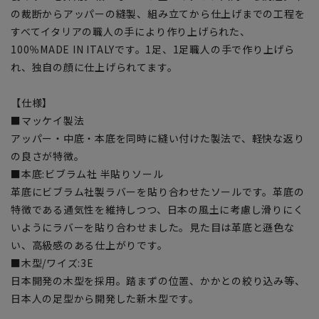
の裁断からアッパーの縫製、組み立てから仕上げまでの工程を
すべてイタリアの職人の手により作り上げられた、
100％MADE IN ITALYです。1足、1足職人の手で作り上げら
れ、独自の顔に仕上げられてます。
【仕様】
■マッケイ製法
アッパー・中底・本底を同時に縫い付けた製法で、軽快な返り
の良さが特徴。
■本底:ビブラム社 半貼りソール
革底にビブラム社製ラバーを貼り合わせたソールです。革底の
特徴である通気性を維持しつつ、日本の風土に考慮し滑りにく
いようにラバーを貼り合わせました。見た目は革底と遜色な
い、高級感のある仕上がりです。
■木型/ワイズ:3E
日本開発の木型を採用。踏まずの位置、かかとの絞り込み等、
日本人の足型から開発した新木型です。