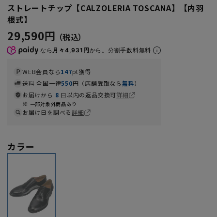
ストレートチップ【CALZOLERIA TOSCANA】【内羽
根式】
29,590円
なら
月々4,931円
から。分割手数料無料
WEB会員なら
147
pt獲得
送料 全国一律
550
円（店舗受取なら
無料
）
お届けから
8
日以内の返品交換可
詳細
一部対象外商品あり
お届け日を調べる
詳細
カラー