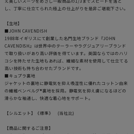
え美しいスーツをめざし一般商品の1/3までスピードを落と
し、丁寧に仕立てられた極上の仕上がりを是非ご堪能下さい。
【生地】
■JOHN CAVENDISH
1988年イギリスにて創業した名門生地ブランド『JOHN
CAVENDISH』は世界中のテーラーやラグジュアリーブランド
で取り扱いがあり高い評価を得ています。英国ならではのハリ
コシを持たせた生地もあれば、繊細な素材を使用して仕立てる
高い技術も持ち合わせたブランドです。
■キュプラ裏地
ジャケットの裏地に静電気を抑え吸湿性に優れたコットン由来
の繊維ベンベルグ®裏地を採用。静電気を抑え虜になるほどの
滑らかな袖通し、快適な着心地をサポート。
【シルエット】《標準》 (当社比)
【商品に関するご注意】