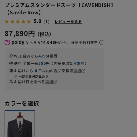
プレミアムスタンダードスーツ【CAVENDISH】
【Savile Row】
5.0
（1）
レビューを見る
87,890円
なら
月々14,648円
から。分割手数料無料
WEB会員なら
439
pt獲得
送料 全国一律
550
円（店舗受取なら
無料
）
お届けから
8
日以内の返品交換可
詳細
一部対象外商品あり
お届け日を調べる
詳細
カラーを選択