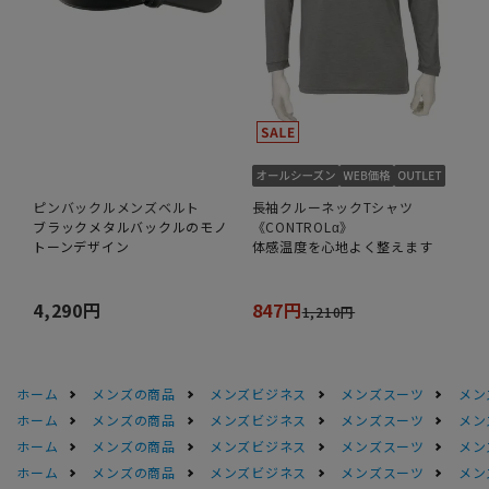
ピンバックルメンズベルト
長袖クルーネックTシャツ
ブラックメタルバックルのモノ
《CONTROLα》
トーンデザイン
体感温度を心地よく整えます
4,290円
847円
1,210円
ホーム
メンズの商品
メンズビジネス
メンズスーツ
メン
ホーム
メンズの商品
メンズビジネス
メンズスーツ
メン
ホーム
メンズの商品
メンズビジネス
メンズスーツ
メン
ホーム
メンズの商品
メンズビジネス
メンズスーツ
メン