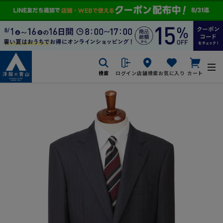
検索
ログイン
店舗検索
お気に入り
カート