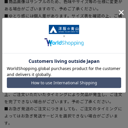
■商品画像はサンプルのため、色味やサイズ等の仕様に変更が
ある場合がございますので、予めご了承ください。
■ゆとり感には個人差があります。サイズ表を確認の上、ご購
入の目安としてご利用ください。
■生地や仕様・デザインにより、着用感や実際のサイズ表に若
干の誤差が生じる場合がございます。予めご了承ください。
■サイズスペックは仕上がりサイズを記載しております。一
部、商品現物におすすめサイズ(ヌードサイズ)を記載している
商品もございます。
■ブラウザやお使いのモニター環境、また撮影時の室内外の光
加減により、実際の商品と掲載画像の色味が異なる場合がござ
います。
■店舗や各モールサイトと商品在庫を共有しております関係
上、ご注文いただいたタイミングにより欠品が発生し、ご注文
を完了できない場合がございます。予めご了承ください。
■お急ぎ発送のご注文につきましても、ご注文のタイミングに
よってはお急ぎ発送サービスを選択できない場合がございま
す。