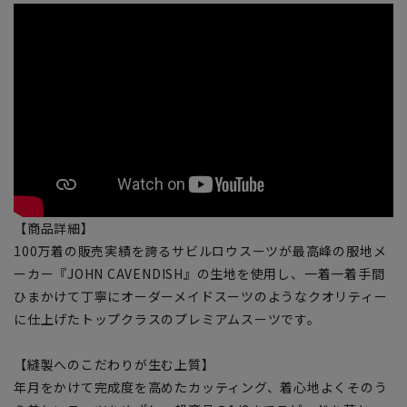
【商品詳細】
100万着の販売実績を誇るサビルロウスーツが最高峰の服地メ
ーカー『JOHN CAVENDISH』の生地を使用し、一着一着手間
ひまかけて丁寧にオーダーメイドスーツのようなクオリティー
に仕上げたトップクラスのプレミアムスーツです。
【縫製へのこだわりが生む上質】
年月をかけて完成度を高めたカッティング、着心地よくそのう