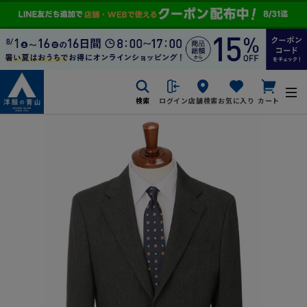
検索
ログイン
店舗検索
お気に入り
カート