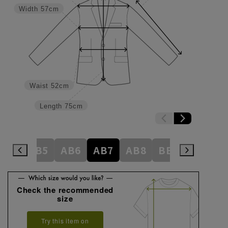
Width
57cm
Waist
52cm
Length
75cm
AB4
AB5
AB6
AB7
AB8
BE3
BE4
Check the recommended
size
Try this item on