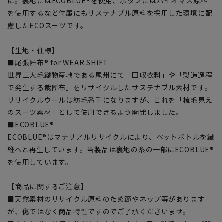
に。裏地にはECOBLUE®を使用、ボタンにはバイオマス原料
を使用するなど付属にもサステナブル原料を採用した環境に配
慮したECOスーツです。
【生地・仕様】
■尾張匠布® for WEAR SHiFT
世界三大毛織物産地である尾州にて「回収衣料」や「製造過程
で発生する裁断布」をリサイクルしたサステナブル素材です。
リサイクルウールは紡毛番手になりますが、これを「梳毛見え
のスーツ素材」として使用できるよう開発しました。
■ECOBLUE®
ECOBLUE®はマテリアルリサイクルにより、ペットボトルを繊
維へと再生しています。当製品は裏地の糸の一部にECOBLUE®
を使用しています。
【商品に関するご注意】
■天然素材のリサイクル原料のため節やネップ等があります
が、傷ではなく商品特性ですのでご了承くださいませ。