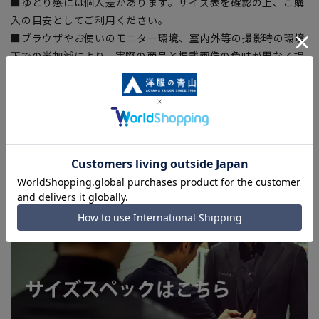
■ゆとり感には個人差があります。サイズ表を確認の上、ご購
入の目安としてご利用ください。
■ブラウザやお使いのモニター環境、室内外等の撮影時の環境
下での光加減により、実際の商品と掲載画像の色味が異なる場
合がございます。
■生地や仕様・デザインにより、着用感や実際のサイズ表に若
干の誤差が生じる場合がございます。予めご了承ください。
■店舗や各モールサイトと商品在庫を共有しております関係
上、ご注文いただいたタイミングにより欠品が発生し、ご注文
を完了できない場合がございます。予めご了承ください。(お
急ぎ発送のご注文につきましても、ご注文のタイミングによっ
てはお急ぎ発送サービスを選択できない場合がございます。