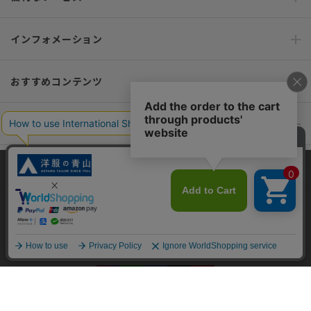
インフォメーション
おすすめコンテンツ
ポリシー・企業情報
オーダースーツなら SHITATE
当サイトでは、快適な閲覧体験とコンテンツ改善のためにCookieを使用
しています。閲覧を続けることで、Cookieの使用に同意したものとみな
します。詳細については
プライバシーポリシー
をご確認ください。
OFFICIAL SNS
同意して閉じる