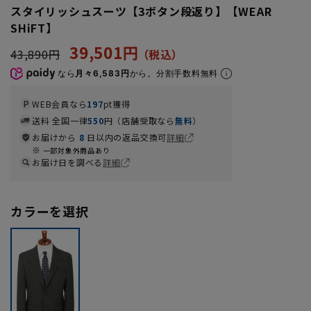
スタイリッシュスーツ【3ボタン段返り】【WEAR
SHiFT】
39,501円
43,890円
なら
月々6,583円
から。分割手数料無料
WEB会員なら
197
pt獲得
送料 全国一律
550
円（店舗受取なら
無料
）
お届けから
8
日以内の返品交換可
詳細
一部対象外商品あり
お届け日を調べる
詳細
カラーを選択