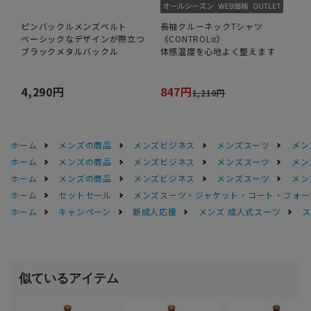
ピンバックルメンズベルト
長袖クルーネックTシャツ
ベーシックなデザインが際立つ
《CONTROLα》
ブラックメタルバックル
体感温度を心地よく整えます
4,290円
847円
1,210円
ホーム
メンズの商品
メンズビジネス
メンズスーツ
メン
ホーム
メンズの商品
メンズビジネス
メンズスーツ
メン
ホーム
メンズの商品
メンズビジネス
メンズスーツ
メン
ホーム
セットセール
メンズスーツ・ジャケット・コート・フォーマル
ホーム
キャンペーン
新成人応援
メンズ 成人式スーツ
ス