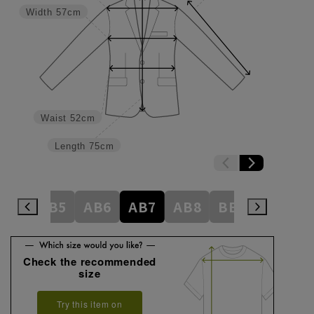
Width
57cm
Waist
52cm
Length
75cm
AB4
AB5
AB6
AB7
AB8
BE3
BE4
Check the recommended
size
Try this item on