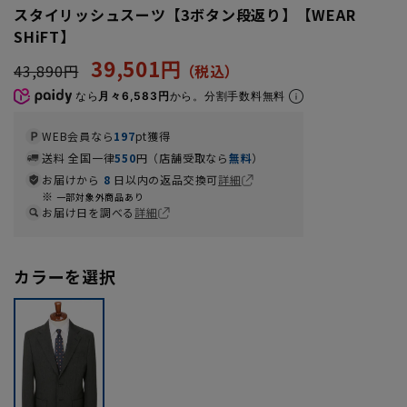
スタイリッシュスーツ【3ボタン段返り】【WEAR
SHiFT】
39,501円
43,890円
なら
月々6,583円
から。分割手数料無料
WEB会員なら
197
pt獲得
送料 全国一律
550
円（店舗受取なら
無料
）
お届けから
8
日以内の返品交換可
詳細
一部対象外商品あり
お届け日を調べる
詳細
カラーを選択