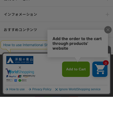
インフォメーション
おすすめコンテンツ
ポリシー・企業情報
オーダースーツなら SHITATE
当サイトでは、快適な閲覧体験とコンテンツ改善のためにCookieを使用
しています。閲覧を続けることで、Cookieの使用に同意したものとみな
します。詳細については
プライバシーポリシー
をご確認ください。
OFFICIAL SNS
同意して閉じる