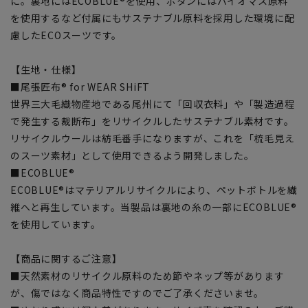
に。裏地にはECOBLUE®を使用、ボタンにはバイオマス原料
を使用するなど付属にもサステナブル原料を採用した環境に配
慮したECOスーツです。
【生地・仕様】
■尾張匠布® for WEAR SHiFT
世界三大毛織物産地である尾州にて「回収衣料」や「製造過程
で発生する裁断布」をリサイクルしたサステナブル素材です。
リサイクルウールは紡毛番手になりますが、これを「梳毛見え
のスーツ素材」として使用できるよう開発しました。
■ECOBLUE®
ECOBLUE®はマテリアルリサイクルにより、ペットボトルを繊
維へと再生しています。当製品は裏地の糸の一部にECOBLUE®
を使用しています。
【商品に関するご注意】
■天然素材のリサイクル原料のため節やネップ等があります
が、傷ではなく商品特性ですのでご了承くださいませ。