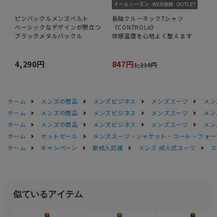
ピンバックルメンズベルト
長袖クルーネックTシャツ
ベーシックなデザインが際立つ
《CONTROLα》
ブラックメタルバックル
体感温度を心地よく整えます
4,290円
847円
1,210円
ホーム
メンズの商品
メンズビジネス
メンズスーツ
メン
ホーム
メンズの商品
メンズビジネス
メンズスーツ
メン
ホーム
メンズの商品
メンズビジネス
メンズスーツ
メン
ホーム
セットセール
メンズスーツ・ジャケット・コート・フォーマル
ホーム
キャンペーン
新成人応援
メンズ 成人式スーツ
ス