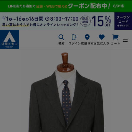
検索
ログイン
店舗検索
お気に入り
カート