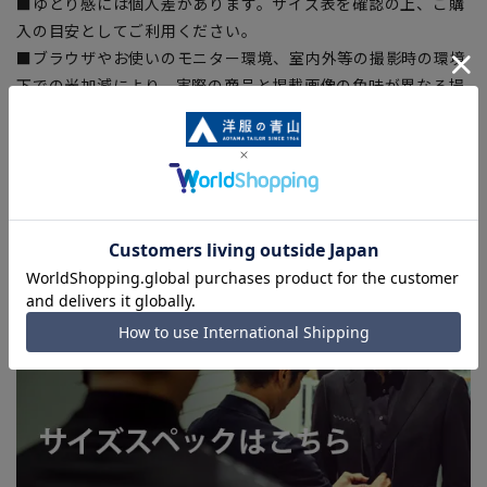
■ゆとり感には個人差があります。サイズ表を確認の上、ご購
入の目安としてご利用ください。
■ブラウザやお使いのモニター環境、室内外等の撮影時の環境
下での光加減により、実際の商品と掲載画像の色味が異なる場
合がございます。
■生地や仕様・デザインにより、着用感や実際のサイズ表に若
干の誤差が生じる場合がございます。予めご了承ください。
■店舗や各モールサイトと商品在庫を共有しております関係
上、ご注文いただいたタイミングにより欠品が発生し、ご注文
を完了できない場合がございます。予めご了承ください。(お
急ぎ発送のご注文につきましても、ご注文のタイミングによっ
てはお急ぎ発送サービスを選択できない場合がございます。