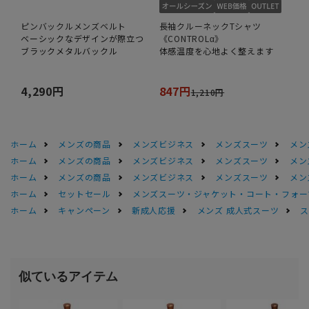
ピンバックルメンズベルト
長袖クルーネックTシャツ
ベーシックなデザインが際立つ
《CONTROLα》
ブラックメタルバックル
体感温度を心地よく整えます
4,290円
847円
1,210円
ホーム
メンズの商品
メンズビジネス
メンズスーツ
メン
ホーム
メンズの商品
メンズビジネス
メンズスーツ
メン
ホーム
メンズの商品
メンズビジネス
メンズスーツ
メン
ホーム
セットセール
メンズスーツ・ジャケット・コート・フォーマル
ホーム
キャンペーン
新成人応援
メンズ 成人式スーツ
ス