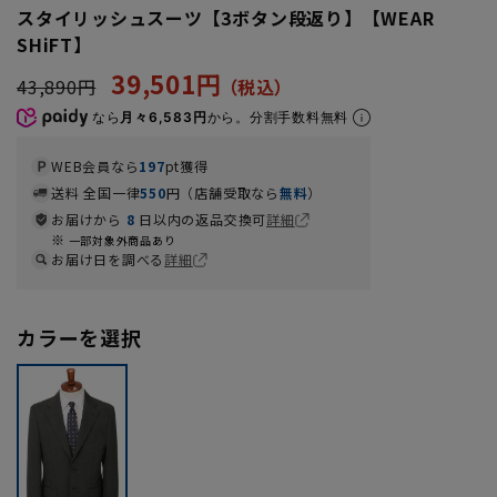
スタイリッシュスーツ【3ボタン段返り】【WEAR
SHiFT】
39,501円
43,890円
なら
月々6,583円
から。分割手数料無料
WEB会員なら
197
pt獲得
送料 全国一律
550
円（店舗受取なら
無料
）
お届けから
8
日以内の返品交換可
詳細
一部対象外商品あり
お届け日を調べる
詳細
カラーを選択