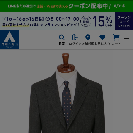
検索
ログイン
店舗検索
お気に入り
カート