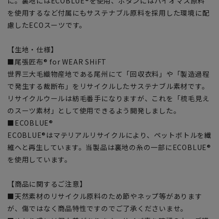
に。裏地にはECOBLUE®を使用、ボタンにはバイオマス原料
を使用するなど付属にもサステナブル原料を採用した環境に配
慮したECOスーツです。
【生地・仕様】
■尾張匠布® for WEAR SHiFT
世界三大毛織物産地である尾州にて「回収衣料」や「製造過程
で発生する裁断布」をリサイクルしたサステナブル素材です。
リサイクルウールは紡毛番手になりますが、これを「梳毛見え
のスーツ素材」として使用できるよう開発しました。
■ECOBLUE®
ECOBLUE®はマテリアルリサイクルにより、ペットボトルを繊
維へと再生しています。当製品は裏地の糸の一部にECOBLUE®
を使用しています。
【商品に関するご注意】
■天然素材のリサイクル原料のため節やネップ等があります
が、傷ではなく商品特性ですのでご了承くださいませ。