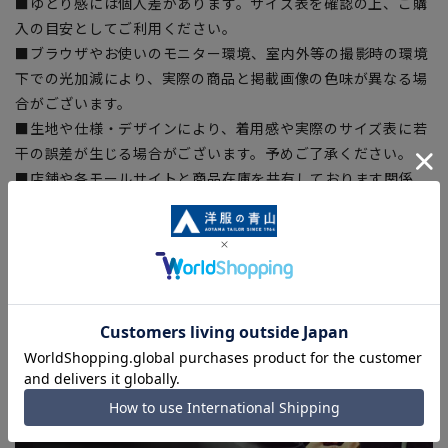
■ゆとり感には個人差があります。サイズ表を確認の上、ご購
入の目安としてご利用ください。
■ブラウザやお使いのモニター環境、室内外等の撮影時の環境
下での光加減により、実際の商品と掲載画像の色味が異なる場
合がございます。
■生地や仕様・デザインにより、着用感や実際のサイズ表に若
干の誤差が生じる場合がございます。予めご了承ください。
■店舗や各モールサイトと商品在庫を共有しております関係
上、ご注文いただいたタイミングにより欠品が発生し、ご注文
を完了できない場合がございます。予めご了承ください。(お
急ぎ発送のご注文につきましても、ご注文のタイミングによっ
てはお急ぎ発送サービスを選択できない場合がございます。