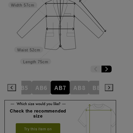
Width
57cm
Waist
52cm
Length
75cm
AB4
AB5
AB6
AB7
AB8
BE3
BE4
Check the recommended
size
Try this item on