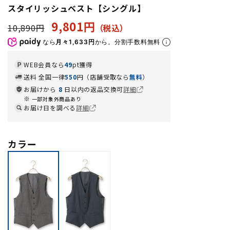
スタイリッシュベスト【シングル】
9,801円
10,890円
なら
月々1,633円
から。分割手数料無料
WEB会員なら
49
pt獲得
送料 全国一律
550
円（店舗受取なら
無料
）
お届けから
8
日以内の返品交換可
詳細
一部対象外商品あり
お届け日を調べる
詳細
カラー