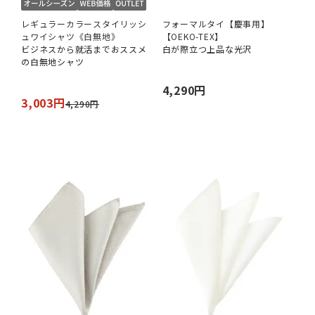
レギュラーカラースタイリッシ
フォーマルタイ【慶事用】
ュワイシャツ《白無地》
【OEKO-TEX】
ビジネスから就活までおススメ
白が際立つ上品な光沢
の白無地シャツ
4,290円
3,003円
4,290円