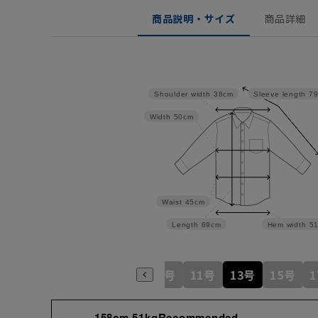
商品説明・サイズ
商品詳細
Shoulder width
38cm
Sleeve length
7
Width
50cm
Waist
45cm
Length
69cm
Hem width
5
5号
7号
9号
11号
13号
15号
158cm 51kgRecommended