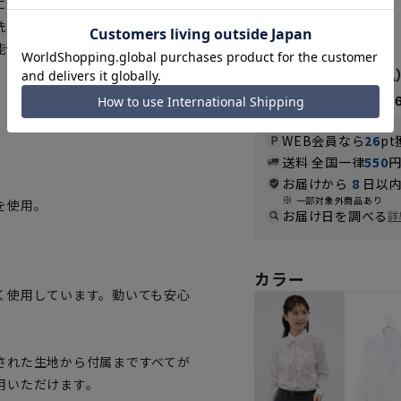
に切り替わります。ストレッチが
【2WAY】
洗えるウォッシャブルタイプのた
能性、快適な着心地を併せ持つブ
5,390円
なら
月々1,79
WEB会員なら
26
pt
送料 全国一律
550
お届けから
8
日以内
一部対象外商品あり
を使用。
お届け日を調べる
詳
カラー
く使用しています。動いても安心
された生地から付属まですべてが
用いただけます。