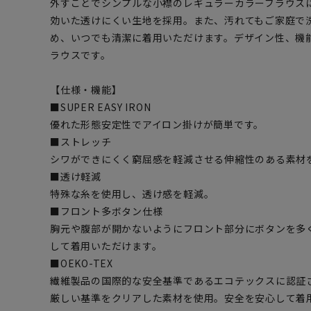
外すことでシンプルな小襟のレギュラーカラーブラウス
効いた透けにくい生地を採用。また、汚れてもご家庭で
め、いつでも清潔に着用いただけます。デザイン性、機
ラウスです。
【仕様・機能】
■SUPER EASY IRON
優れた形態安定性でアイロン掛けが簡単です。
■ストレッチ
シワができにくく窮屈感を軽減させる伸縮性のある素材
■透け軽減
特殊な糸を使用し、透け感を軽減。
■フロント多ボタン仕様
胸元や腹部が開かないようにフロント部分にボタンを多
して着用いただけます。
■OEKO-TEX
繊維製品の国際的な安全基準であるエコテックスに認証
厳しい基準をクリアした素材を使用。安全を安心して着