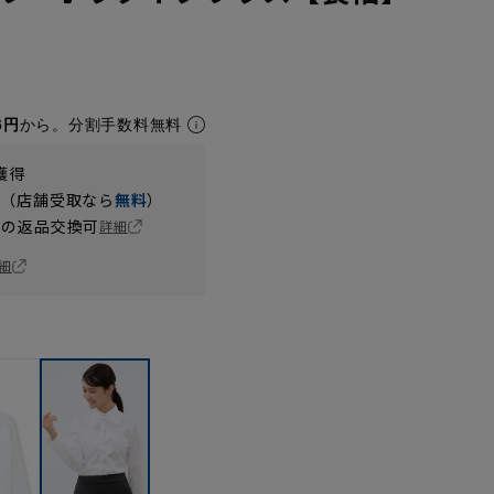
6円
から。分割手数料無料
獲得
円（店舗受取なら
無料
）
の返品交換可
詳細
細