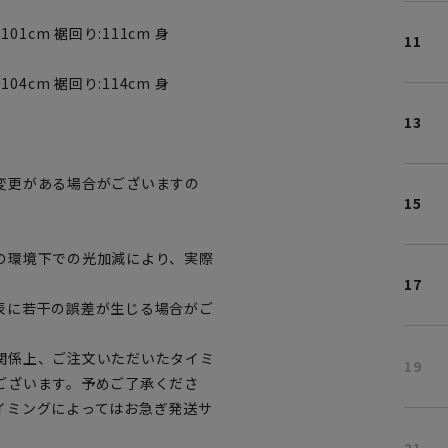
101cm 裾回り:111cm 身
11
104cm 裾回り:114cm 身
13
変更がある場合がございますの
15
。
の環境下での光加減により、実際
17
表に若干の誤差が生じる場合がご
関係上、ご注文いただいたタイミ
19
ございます。予めご了承くださ
イミングによってはお急ぎ発送サ
21