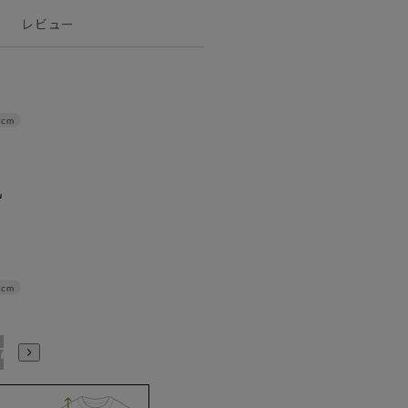
レビュー
9cm
1cm
17号
19号
21号