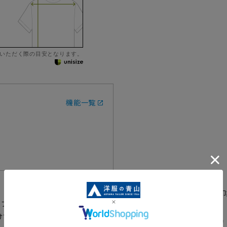
いただく際の目安となります。
機能一覧
ボウタイの付け外しで印
るブラウスです。ボウタイを結んだ
RRF25102-10
けて華やかな印象に、ボウタイを
レギュラーカ