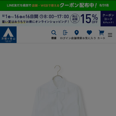
検索
ログイン
店舗検索
お気に入り
カート