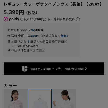
レギュラーカラーボウタイブラウス【長袖】【2WAY】
5,390円
なら
月々1,796円
から。分割手数料無料
WEB会員なら
26
pt獲得
送料 全国一律
550
円（店舗受取なら
無料
）
お届けから
8
日以内の返品交換可
詳細
一部対象外商品あり
お届け日を調べる
詳細
158cm / 51kg
9号
Find your size
カラー