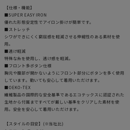
【仕様・機能】
■SUPER EASY IRON
優れた形態安定性でアイロン掛けが簡単です。
■ストレッチ
シワができにくく窮屈感を軽減させる伸縮性のある素材を使
用。
■透け軽減
特殊な糸を使用し、透け感を軽減。
■フロント多ボタン仕様
胸元や腹部が開かないようにフロント部分にボタンを多く使用
しています。動いても安心して着用いただけます。
■OEKO-TEX
繊維製品の国際的な安全基準であるエコテックスに認証された
生地から付属まですべてが厳しい基準をクリアした素材を使
用。安全を安心して着用いただけます。
【スタイルの目安】(※当社比)