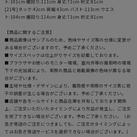
ト:101cm 裾回り:111cm 身丈:71cm 裄丈:81cm
[21号]ネック:42cm 肩幅:43cm バスト:113cm ウエス
ト:104cm 裾回り:114cm 身丈:71cm 裄丈:81cm
【商品に関するご注意】
■商品画像はサンプルのため、色味やサイズ等の仕様に変更が
ある場合がございますので、予めご了承ください。
■サイズスペックは仕上がりサイズを記載しております。
■ブラウザやお使いのモニター環境、室内外等の撮影時の環境
下での光加減により、実際の商品と掲載画像の色味が異なる場
合がございます。
■生地や仕様・デザインにより、着用感や実際のサイズ表に若
干の誤差が生じる場合がございます。予めご了承ください。
■店舗や各モールサイトと商品在庫を共有しております関係
上、ご注文いただいたタイミングにより欠品が発生し、ご注文
を完了できない場合がございます。予めご了承ください。（お
急ぎ発送のご注文につきましても、ご注文のタイミングによっ
てはお急ぎ発送サービスを選択できない場合がございます。)