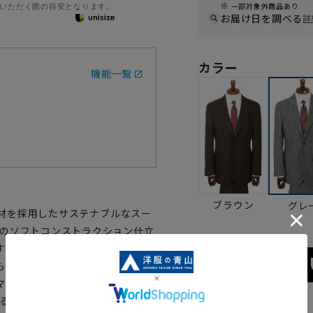
いただく際の目安となります。
一部対象外商品あり
お届け日を調べる
詳
カラー
機能一覧
ブラウン
グレ
た素材を採用したサステナブルなスー
造のソフトコンストラクション仕立
することで、視覚的にスマートな
も同様にワンタックでゆとりをも
マートなシルエットに。裏地には
するなど付属にもサステナブル原料
サイズ