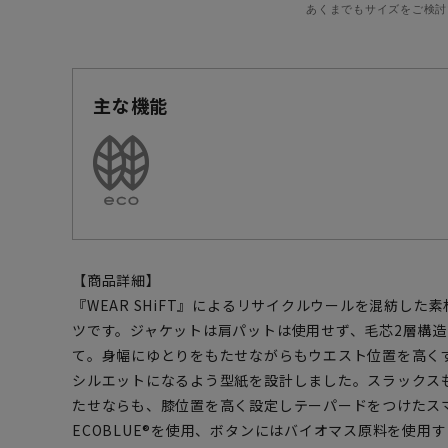
あくまでもサイズをご検討
主な機能
【商品詳細】
『WEAR SHiFT』によるリサイクルウールを混紡し
ツです。ジャケットは肩パットは使用せず、毛芯2層構
て。身幅にゆとりをもたせながらもウエスト位置を高く
シルエットになるよう型紙を設計しました。スラックス
たせならも、膝位置を高く設定しテーパードをつけたス
ECOBLUE®を使用、ボタンにはバイオマス原料を使用