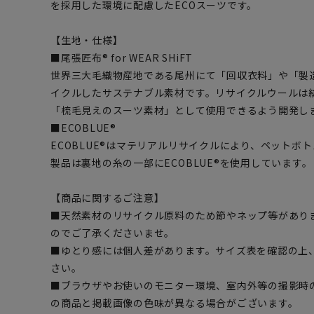
を採用した環境に配慮したECOスーツです。
【生地・仕様】
■尾張匠布® for WEAR SHiFT
世界三大毛織物産地である尾州にて「回収衣料」や「製
イクルしたサステナブル素材です。リサイクルウールは
「梳毛見えのスーツ素材」として使用できるよう開発し
■ECOBLUE®
ECOBLUE®はマテリアルリサイクルにより、ペットボ
製品は裏地の糸の一部にECOBLUE®を使用しています。
【商品に関するご注意】
■天然素材のリサイクル原料のため節やネップ等があり
のでご了承くださいませ。
■ゆとり感には個人差があります。サイズ表を確認の上
さい。
■ブラウザやお使いのモニター環境、室内外等の撮影時
の商品と掲載画像の色味が異なる場合がございます。