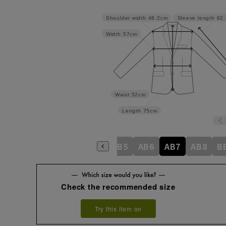
Shoulder width
48.2cm
Sleeve length
62
Width
57cm
Waist
52cm
Length
75cm
A6
A7
A8
AB3
AB4
AB5
AB6
AB7
AB8
B
Check the recommended size
Try this item on