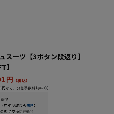
ュスーツ【3ボタン段返り】
FT】
YA7
YA8
501円
3円
から。分割手数料無料
t獲得
円（店舗受取なら
無料
）
の返品交換可
詳細