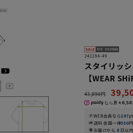
.5cm
241194-49
スタイリッシ
【WEAR SHi
E3
BE4
BE5
BE6
BE7
BE8
YA4
YA5
YA6
39,
43,890円
なら
月々6,58
WEB会員なら
197
p
送料 全国一律
550
お届けから
8
日以内