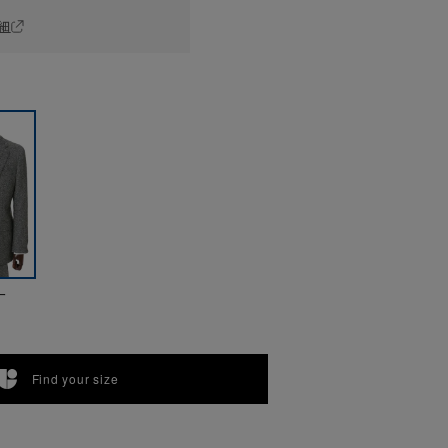
細
ー
Find your size