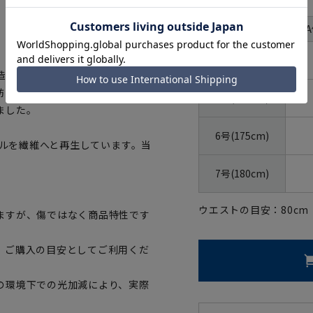
体型
Y
号数（身長）
4号(165cm)
造過程で発生する裁断布」をリサ
紡毛番手になりますが、これを
5号(170cm)
ました。
6号(175cm)
トルを繊維へと再生しています。当
7号(180cm)
ウエストの目安：
80
cm
ますが、傷ではなく商品特性です
、ご購入の目安としてご利用くだ
の環境下での光加減により、実際