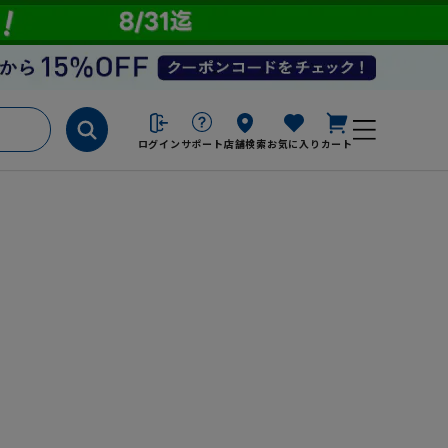
ログイン
サポート
店舗検索
お気に入り
カート