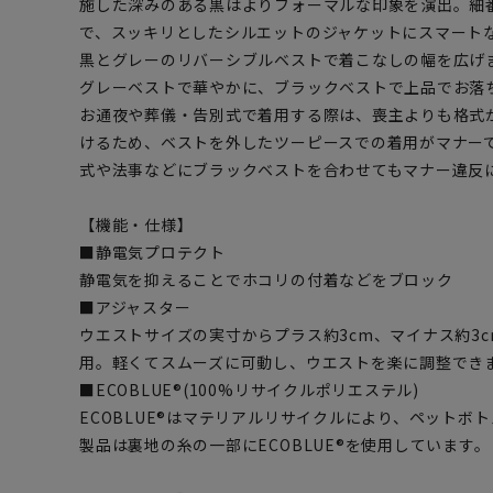
施した深みのある黒はよりフォーマルな印象を演出。細
で、スッキリとしたシルエットのジャケットにスマート
黒とグレーのリバーシブルベストで着こなしの幅を広げ
グレーベストで華やかに、ブラックベストで上品でお落
お通夜や葬儀・告別式で着用する際は、喪主よりも格式
けるため、ベストを外したツーピースでの着用がマナー
式や法事などにブラックベストを合わせてもマナー違反
【機能・仕様】
■静電気プロテクト
静電気を抑えることでホコリの付着などをブロック
■アジャスター
ウエストサイズの実寸からプラス約3cm、マイナス約3
用。軽くてスムーズに可動し、ウエストを楽に調整でき
■ECOBLUE®(100%リサイクルポリエステル)
ECOBLUE®はマテリアルリサイクルにより、ペットボ
製品は裏地の糸の一部にECOBLUE®を使用しています。