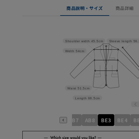
商品説明・サイズ
商品詳細
Shoulder width
45.5cm
Sleeve length
56
Width
54cm
Waist
51.5cm
Length
66.5cm
AB3
AB4
AB5
AB6
AB7
AB8
BE3
BE4
B