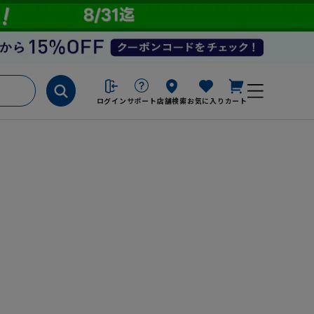
ログイン
サポート
店舗検索
お気に入り
カート