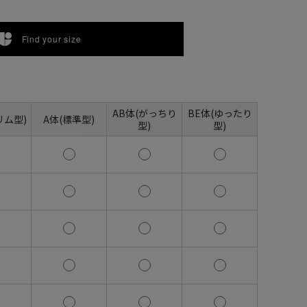
Find your size
AB体(がっちり
BE体(ゆったり
リム型)
A体(標準型)
型)
型)