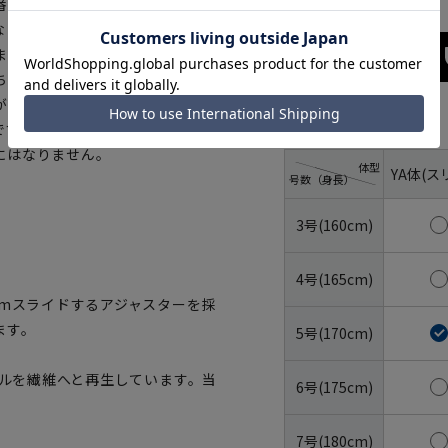
番手の糸を使用した軽量タイプ
なノータックスラックス、さらに
ます。結婚式やパーティーなどは
ち着いた着こなしを演出します。
が高い装いになってしまうのを避
サイズ
です。喪主や親族は、葬儀・告別
にはなりません。
体型
YA体(ス
号数（身長）
3号(160cm)
4号(165cm)
cmスライドするアジャスターを採
ます。
5号(170cm)
トルを繊維へと再生しています。当
6号(175cm)
7号(180cm)