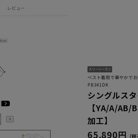
レビュー
.5cm
ベスト着用で華やかでお
PB341DK
シングルスタ
【YA/A/A
加工】
E5
BE6
BE7
BE8
YA1
YA2
YA4
YA5
YA6
65,890円