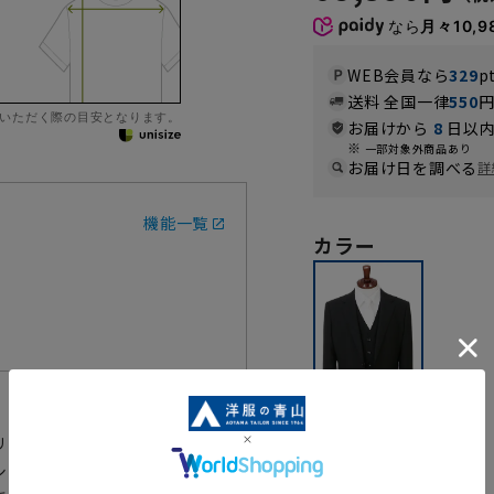
なら
月々10,9
WEB会員なら
329
p
送料 全国一律
550
いただく際の目安となります。
お届けから
8
日以内
一部対象外商品あり
お届け日を調べる
詳
機能一覧
カラー
リムシルエットのフォーマルスー
ブラック
シュフォーマルです。濃染加工を