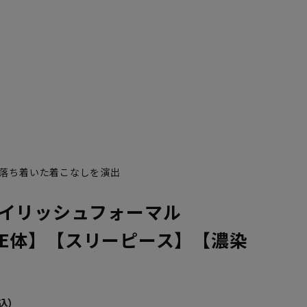
落ち着いた着こなしを演出
イリッシュフォーマル
B/BE体】【スリーピース】【濃染
YA7
YA8
YA9
YA10