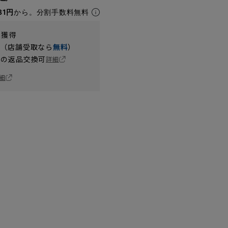
81円
から。分割手数料無料
t獲得
円（店舗受取なら
無料
）
の返品交換可
詳細
細